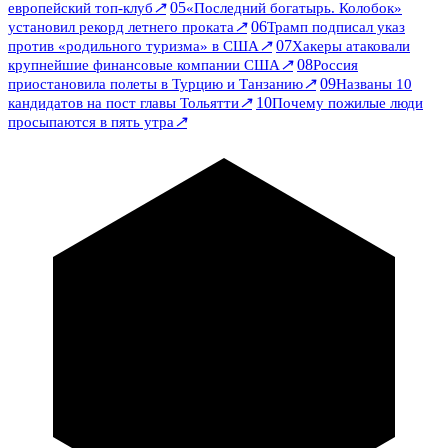
↗
05
европейский топ-клуб
«Последний богатырь. Колобок»
↗
06
установил рекорд летнего проката
Трамп подписал указ
↗
07
против «родильного туризма» в США
Хакеры атаковали
↗
08
крупнейшие финансовые компании США
Россия
↗
09
приостановила полеты в Турцию и Танзанию
Названы 10
↗
10
кандидатов на пост главы Тольятти
Почему пожилые люди
↗
просыпаются в пять утра