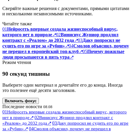
Сверяйте важные решения с документами, прямыми цитатами
и несколькими независимыми источниками.
Читайте также
01
Нейросеть впервые создала жизнеспособный вирус,
которого нет в природе
↗
02
Винисиус Жуниор продлил
контракт с «Реалом» до 2032 года
↗
03
Даку попросил не
судить его по игре за «Рубин»
↗
04
Смолов объяснил, почему
не перешел в европейский топ-клуб
↗
05
Почему пожилые
люди просыпаются в пять утра
↗
Режим чтения
90 секунд тишины
Выберите один материал и дочитайте его до конца. Иногда
это полезнее ещё десяти заголовков.
Включить фокус
Последние новости
08.08
01
Нейросеть впервые создала жизнеспособный вирус, которого
↗
02
нет в природе
Винисиус Жуниор продлил контракт с
↗
03
«Реалом» до 2032 года
Даку попросил не судить его по игре
↗
04
за «Рубин»
Смолов объяснил, почему не перешел в