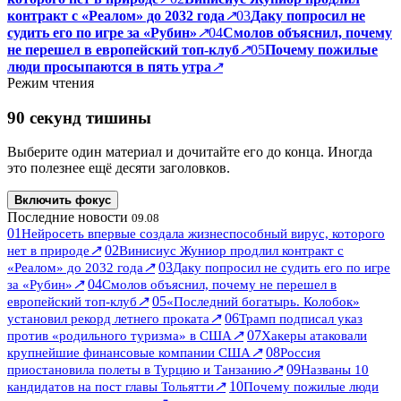
контракт с «Реалом» до 2032 года
↗
03
Даку попросил не
судить его по игре за «Рубин»
↗
04
Смолов объяснил, почему
не перешел в европейский топ-клуб
↗
05
Почему пожилые
люди просыпаются в пять утра
↗
Режим чтения
90 секунд тишины
Выберите один материал и дочитайте его до конца. Иногда
это полезнее ещё десяти заголовков.
Включить фокус
Последние новости
09.08
01
Нейросеть впервые создала жизнеспособный вирус, которого
↗
02
нет в природе
Винисиус Жуниор продлил контракт с
↗
03
«Реалом» до 2032 года
Даку попросил не судить его по игре
↗
04
за «Рубин»
Смолов объяснил, почему не перешел в
↗
05
европейский топ-клуб
«Последний богатырь. Колобок»
↗
06
установил рекорд летнего проката
Трамп подписал указ
↗
07
против «родильного туризма» в США
Хакеры атаковали
↗
08
крупнейшие финансовые компании США
Россия
↗
09
приостановила полеты в Турцию и Танзанию
Названы 10
↗
10
кандидатов на пост главы Тольятти
Почему пожилые люди