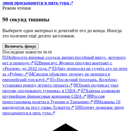
люди просыпаются в пять утра
↗
Режим чтения
90 секунд тишины
Выберите один материал и дочитайте его до конца. Иногда
это полезнее ещё десяти заголовков.
Включить фокус
Последние новости
08.08
01
Нейросеть впервые создала жизнеспособный вирус, которого
↗
02
нет в природе
Винисиус Жуниор продлил контракт с
↗
03
«Реалом» до 2032 года
Даку попросил не судить его по игре
↗
04
за «Рубин»
Смолов объяснил, почему не перешел в
↗
05
европейский топ-клуб
«Последний богатырь. Колобок»
↗
06
установил рекорд летнего проката
Трамп подписал указ
↗
07
против «родильного туризма» в США
Хакеры атаковали
↗
08
крупнейшие финансовые компании США
Россия
↗
09
приостановила полеты в Турцию и Танзанию
Названы 10
↗
10
кандидатов на пост главы Тольятти
Почему пожилые люди
↗
просыпаются в пять утра