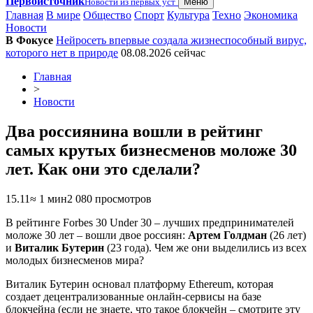
Первоисточник
Новости из первых уст
Меню
Главная
В мире
Общество
Спорт
Культура
Техно
Экономика
Новости
В Фокусе
Нейросеть впервые создала жизнеспособный вирус,
которого нет в природе
08.08.2026
сейчас
Главная
>
Новости
​Два россиянина вошли в рейтинг
самых крутых бизнесменов моложе 30
лет. Как они это сделали?
15.11
≈ 1 мин
2 080 просмотров
В рейтинге Forbes 30 Under 30 – лучших предпринимателей
моложе 30 лет – вошли двое россиян:
Артем Голдман
(26 лет)
и
Виталик Бутерин
(23 года). Чем же они выделились из всех
молодых бизнесменов мира?
Виталик Бутерин основал платформу Ethereum, которая
создает децентрализованные онлайн-сервисы на базе
блокчейна (если не знаете, что такое блокчейн – смотрите эту