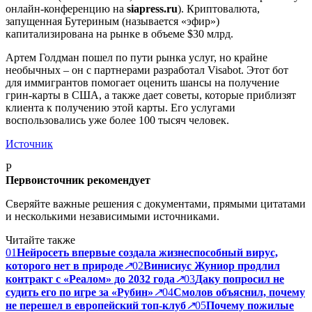
онлайн-конференцию на
siapress.ru
). Криптовалюта,
запущенная Бутериным (называется «эфир»)
капитализирована на рынке в объеме $30 млрд.
Артем Голдман пошел по пути рынка услуг, но крайне
необычных – он с партнерами разработал Visabot. Этот бот
для иммигрантов помогает оценить шансы на получение
грин-карты в США, а также дает советы, которые приблизят
клиента к получению этой карты. Его услугами
воспользовались уже более 100 тысяч человек.
Источник
P
Первоисточник рекомендует
Сверяйте важные решения с документами, прямыми цитатами
и несколькими независимыми источниками.
Читайте также
01
Нейросеть впервые создала жизнеспособный вирус,
которого нет в природе
↗
02
Винисиус Жуниор продлил
контракт с «Реалом» до 2032 года
↗
03
Даку попросил не
судить его по игре за «Рубин»
↗
04
Смолов объяснил, почему
не перешел в европейский топ-клуб
↗
05
Почему пожилые