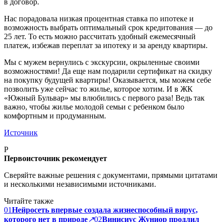
в договор.
Нас порадовала низкая процентная ставка по ипотеке и
возможность выбрать оптимальный срок кредитования — до
25 лет. То есть можно рассчитать удобный ежемесячный
платеж, избежав переплат за ипотеку и за аренду квартиры.
Мы с мужем вернулись с экскурсии, окрыленные своими
возможностями! Да еще нам подарили сертификат на скидку
на покупку будущей квартиры! Оказывается, мы можем себе
позволить уже сейчас то жилье, которое хотим. И в ЖК
«Южный Бульвар» мы влюбились с первого раза! Ведь так
важно, чтобы жилье молодой семьи с ребенком было
комфортным и продуманным.
Источник
P
Первоисточник рекомендует
Сверяйте важные решения с документами, прямыми цитатами
и несколькими независимыми источниками.
Читайте также
01
Нейросеть впервые создала жизнеспособный вирус,
которого нет в природе
↗
02
Винисиус Жуниор продлил