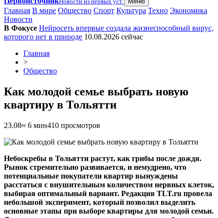
Первоисточник
Новости из первых уст
Меню
Главная
В мире
Общество
Спорт
Культура
Техно
Экономика
Новости
В Фокусе
Нейросеть впервые создала жизнеспособный вирус,
которого нет в природе
10.08.2026
сейчас
Главная
>
Общество
Как молодой семье выбрать новую
квартиру в Тольятти
23.08
≈ 6 мин
410 просмотров
Небоскребы в Тольятти растут, как грибы после дождя.
Рынок стремительно развивается, и немудрено, что
потенциальные покупатели квартир вынуждены
расстаться с внушительным количеством нервных клеток,
выбирая оптимальный вариант. Редакция
TLT
.
ru
провела
небольшой эксперимент, который позволил выделить
основные этапы при выборе квартиры для молодой семьи.