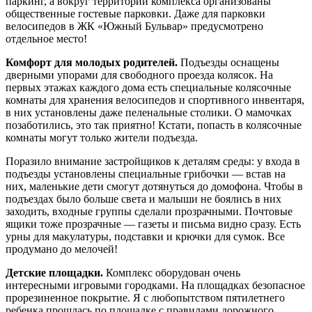
паркинг, а вокруг территории комплекса организованы
общественные гостевые парковки. Даже для парковки
велосипедов в ЖК «Южный Бульвар» предусмотрено
отдельное место!
Комфорт для молодых родителей.
Подъезды оснащены
дверными упорами для свободного проезда колясок. На
первых этажах каждого дома есть специальные колясочные
комнаты для хранения велосипедов и спортивного инвентаря,
в них установлены даже пеленальные столики. О мамочках
позаботились, это так приятно! Кстати, попасть в колясочные
комнаты могут только жители подъезда.
Поразило внимание застройщиков к деталям среды: у входа в
подъезды установлены специальные грибочки — встав на
них, маленькие дети смогут дотянуться до домофона. Чтобы в
подъездах было больше света и малыши не боялись в них
заходить, входные группы сделали прозрачными. Почтовые
ящики тоже прозрачные — газеты и письма видно сразу. Есть
урны для макулатуры, подставки и крючки для сумок. Все
продумано до мелочей!
Детские площадки.
Комплекс оборудован очень
интересными игровыми городками. На площадках безопасное
прорезиненное покрытие. Я с любопытством пятилетнего
ребенка прошлась по площадке с правилами дорожного