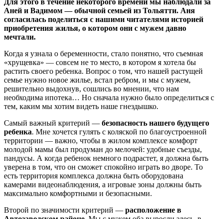
Для этого в течение некоторого времени мы наблюдали за
Аней и Вадимом — обычной семьей из Тольятти. Аня
согласилась поделиться с нашими читателями историей
приобретения жилья, о котором они с мужем давно
мечтали.
Когда я узнала о беременности, стало понятно, что съемная
«хрущевка» — совсем не то место, в котором я хотела бы
растить своего ребенка. Вопрос о том, что нашей растущей
семье нужно новое жилье, встал ребром, и мы с мужем,
решительно выдохнув, сошлись во мнении, что нам
необходима ипотека… Но сначала нужно было определиться с
тем, каким мы хотим видеть наше гнездышко.
Самый важный критерий —
безопасность нашего будущего
ребенка
. Мне хочется гулять с коляской по благоустроенной
территории — важно, чтобы в жилом комплексе комфорт
молодой мамы был продуман до мелочей: удобные съезды,
пандусы. А когда ребенок немного подрастет, я должна быть
уверена в том, что он сможет спокойно играть во дворе. То
есть территория комплекса должна быть оборудована
камерами видеонаблюдения, а игровые зоны должны быть
максимально комфортными и безопасными.
Второй по значимости критерий —
расположение в
Автозаводском районе
. Мы с мужем оба выросли здесь, в