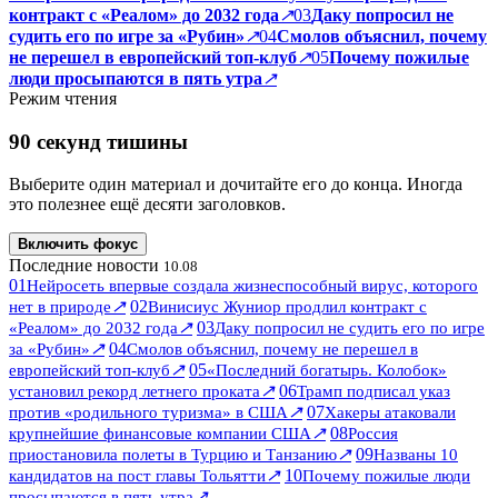
контракт с «Реалом» до 2032 года
↗
03
Даку попросил не
судить его по игре за «Рубин»
↗
04
Смолов объяснил, почему
не перешел в европейский топ-клуб
↗
05
Почему пожилые
люди просыпаются в пять утра
↗
Режим чтения
90 секунд тишины
Выберите один материал и дочитайте его до конца. Иногда
это полезнее ещё десяти заголовков.
Включить фокус
Последние новости
10.08
01
Нейросеть впервые создала жизнеспособный вирус, которого
↗
02
нет в природе
Винисиус Жуниор продлил контракт с
↗
03
«Реалом» до 2032 года
Даку попросил не судить его по игре
↗
04
за «Рубин»
Смолов объяснил, почему не перешел в
↗
05
европейский топ-клуб
«Последний богатырь. Колобок»
↗
06
установил рекорд летнего проката
Трамп подписал указ
↗
07
против «родильного туризма» в США
Хакеры атаковали
↗
08
крупнейшие финансовые компании США
Россия
↗
09
приостановила полеты в Турцию и Танзанию
Названы 10
↗
10
кандидатов на пост главы Тольятти
Почему пожилые люди
↗
просыпаются в пять утра