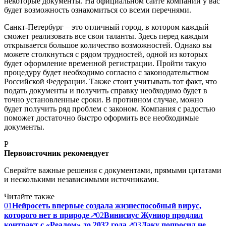
некоторые документы. На официальном сайте компании у вас
будет возможность ознакомиться со всеми перечнями.
Санкт-Петербург – это отличный город, в котором каждый
сможет реализовать все свои таланты. Здесь перед каждым
открывается большое количество возможностей. Однако вы
можете столкнуться с рядом трудностей, одной из которых
будет оформление временной регистрации. Пройти такую
процедуру будет необходимо согласно с законодательством
Российской Федерации. Также стоит учитывать тот факт, что
подать документы и получить справку необходимо будет в
точно установленные сроки. В противном случае, можно
будет получить ряд проблем с законом. Компания с радостью
поможет достаточно быстро оформить все необходимые
документы.
P
Первоисточник рекомендует
Сверяйте важные решения с документами, прямыми цитатами
и несколькими независимыми источниками.
Читайте также
01
Нейросеть впервые создала жизнеспособный вирус,
которого нет в природе
↗
02
Винисиус Жуниор продлил
контракт с «Реалом» до 2032 года
↗
03
Даку попросил не