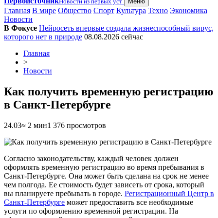
Первоисточник
Новости из первых уст
Меню
Главная
В мире
Общество
Спорт
Культура
Техно
Экономика
Новости
В Фокусе
Нейросеть впервые создала жизнеспособный вирус,
которого нет в природе
08.08.2026
сейчас
Главная
>
Новости
Как получить временную регистрацию
в Санкт-Петербурге
24.03
≈ 2 мин
1 376 просмотров
Согласно законодательству, каждый человек должен
оформлять временную регистрацию во время пребывания в
Санкт-Петербурге. Она может быть сделана на срок не менее
чем полгода. Ее стоимость будет зависеть от срока, который
вы планируете пребывать в городе.
Регистрационный Центр в
Санкт-Петербурге
может предоставить все необходимые
услуги по оформлению временной регистрации. На