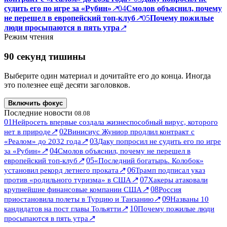
судить его по игре за «Рубин»
↗
04
Смолов объяснил, почему
не перешел в европейский топ-клуб
↗
05
Почему пожилые
люди просыпаются в пять утра
↗
Режим чтения
90 секунд тишины
Выберите один материал и дочитайте его до конца. Иногда
это полезнее ещё десяти заголовков.
Включить фокус
Последние новости
08.08
01
Нейросеть впервые создала жизнеспособный вирус, которого
↗
02
нет в природе
Винисиус Жуниор продлил контракт с
↗
03
«Реалом» до 2032 года
Даку попросил не судить его по игре
↗
04
за «Рубин»
Смолов объяснил, почему не перешел в
↗
05
европейский топ-клуб
«Последний богатырь. Колобок»
↗
06
установил рекорд летнего проката
Трамп подписал указ
↗
07
против «родильного туризма» в США
Хакеры атаковали
↗
08
крупнейшие финансовые компании США
Россия
↗
09
приостановила полеты в Турцию и Танзанию
Названы 10
↗
10
кандидатов на пост главы Тольятти
Почему пожилые люди
↗
просыпаются в пять утра