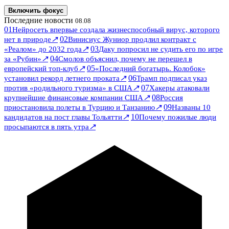
Включить фокус
Последние новости
08.08
01
Нейросеть впервые создала жизнеспособный вирус, которого
↗
02
нет в природе
Винисиус Жуниор продлил контракт с
↗
03
«Реалом» до 2032 года
Даку попросил не судить его по игре
↗
04
за «Рубин»
Смолов объяснил, почему не перешел в
↗
05
европейский топ-клуб
«Последний богатырь. Колобок»
↗
06
установил рекорд летнего проката
Трамп подписал указ
↗
07
против «родильного туризма» в США
Хакеры атаковали
↗
08
крупнейшие финансовые компании США
Россия
↗
09
приостановила полеты в Турцию и Танзанию
Названы 10
↗
10
кандидатов на пост главы Тольятти
Почему пожилые люди
↗
просыпаются в пять утра