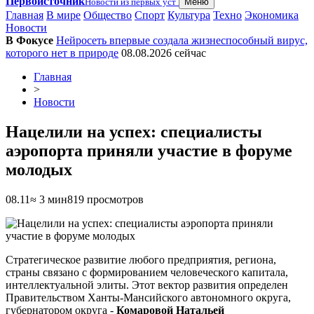
Первоисточник
Новости из первых уст
Меню
Главная
В мире
Общество
Спорт
Культура
Техно
Экономика
Новости
В Фокусе
Нейросеть впервые создала жизнеспособный вирус,
которого нет в природе
08.08.2026
сейчас
Главная
>
Новости
​Нацелили на успех: специалисты
аэропорта приняли участие в форуме
молодых
08.11
≈ 3 мин
819 просмотров
Стратегическое развитие любого предприятия, региона,
страны связано с формированием человеческого капитала,
интеллектуальной элиты. Этот вектор развития определен
Правительством Ханты-Мансийского автономного округа,
губернатором округа -
Комаровой Натальей