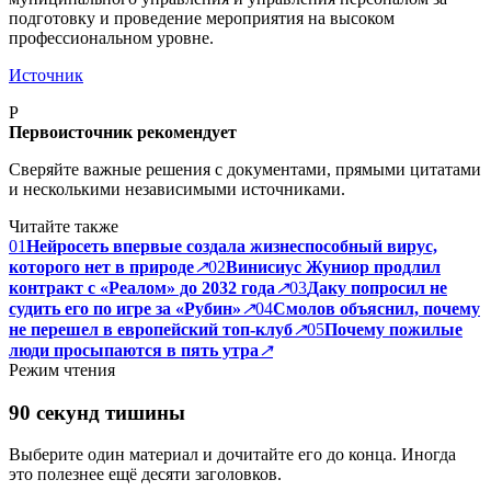
подготовку и проведение мероприятия на высоком
профессиональном уровне.
Источник
P
Первоисточник рекомендует
Сверяйте важные решения с документами, прямыми цитатами
и несколькими независимыми источниками.
Читайте также
01
Нейросеть впервые создала жизнеспособный вирус,
которого нет в природе
↗
02
Винисиус Жуниор продлил
контракт с «Реалом» до 2032 года
↗
03
Даку попросил не
судить его по игре за «Рубин»
↗
04
Смолов объяснил, почему
не перешел в европейский топ-клуб
↗
05
Почему пожилые
люди просыпаются в пять утра
↗
Режим чтения
90 секунд тишины
Выберите один материал и дочитайте его до конца. Иногда
это полезнее ещё десяти заголовков.