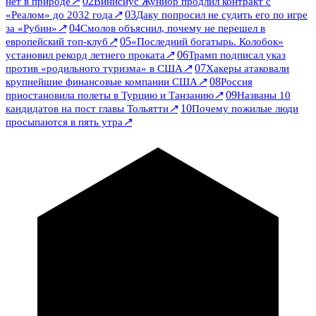
↗
02
нет в природе
Винисиус Жуниор продлил контракт с
↗
03
«Реалом» до 2032 года
Даку попросил не судить его по игре
↗
04
за «Рубин»
Смолов объяснил, почему не перешел в
↗
05
европейский топ-клуб
«Последний богатырь. Колобок»
↗
06
установил рекорд летнего проката
Трамп подписал указ
↗
07
против «родильного туризма» в США
Хакеры атаковали
↗
08
крупнейшие финансовые компании США
Россия
↗
09
приостановила полеты в Турцию и Танзанию
Названы 10
↗
10
кандидатов на пост главы Тольятти
Почему пожилые люди
↗
просыпаются в пять утра