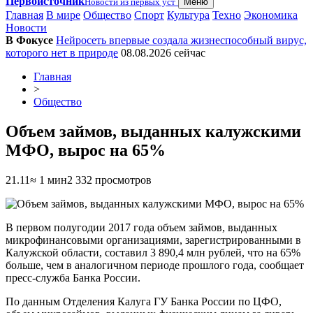
Первоисточник
Новости из первых уст
Меню
Главная
В мире
Общество
Спорт
Культура
Техно
Экономика
Новости
В Фокусе
Нейросеть впервые создала жизнеспособный вирус,
которого нет в природе
08.08.2026
сейчас
Главная
>
Общество
Объем займов, выданных калужскими
МФО, вырос на 65%
21.11
≈ 1 мин
2 332 просмотров
В первом полугодии 2017 года объем займов, выданных
микрофинансовыми организациями, зарегистрированными в
Калужской области, составил 3 890,4 млн рублей, что на 65%
больше, чем в аналогичном периоде прошлого года, сообщает
пресс-служба Банка России.
По данным Отделения Калуга ГУ Банка России по ЦФО,