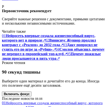
P
Первоисточник рекомендует
Сверяйте важные решения с документами, прямыми цитатами
и несколькими независимыми источниками.
Читайте также
01
Нейросеть впервые создала жизнеспособный вирус,
которого нет в природе
↗
02
Винисиус Жуниор продлил
контракт с «Реалом» до 2032 года
↗
03
Даку попросил не
судить его по игре за «Рубин»
↗
04
Смолов объяснил, почему
не перешел в европейский топ-клуб
↗
05
Почему пожилые
люди просыпаются в пять утра
↗
Режим чтения
90 секунд тишины
Выберите один материал и дочитайте его до конца. Иногда
это полезнее ещё десяти заголовков.
Включить фокус
Последние новости
08.08
01
Нейросеть впервые создала жизнеспособный вирус, которого