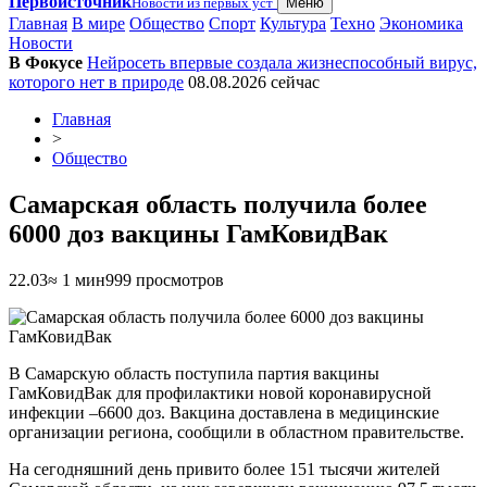
Первоисточник
Новости из первых уст
Меню
Главная
В мире
Общество
Спорт
Культура
Техно
Экономика
Новости
В Фокусе
Нейросеть впервые создала жизнеспособный вирус,
которого нет в природе
08.08.2026
сейчас
Главная
>
Общество
Самарская область получила более
6000 доз вакцины ГамКовидВак
22.03
≈ 1 мин
999 просмотров
В Самарскую область поступила партия вакцины
ГамКовидВак для профилактики новой коронавирусной
инфекции –6600 доз. Вакцина доставлена в медицинские
организации региона, сообщили в областном правительстве.
На сегодняшний день привито более 151 тысячи жителей