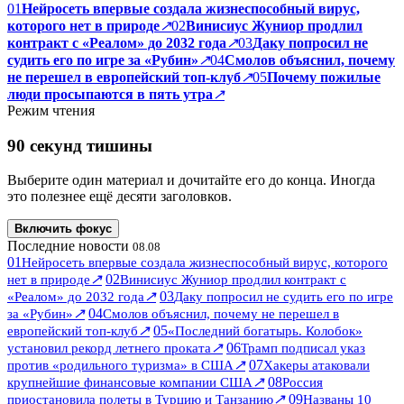
01
Нейросеть впервые создала жизнеспособный вирус,
которого нет в природе
↗
02
Винисиус Жуниор продлил
контракт с «Реалом» до 2032 года
↗
03
Даку попросил не
судить его по игре за «Рубин»
↗
04
Смолов объяснил, почему
не перешел в европейский топ-клуб
↗
05
Почему пожилые
люди просыпаются в пять утра
↗
Режим чтения
90 секунд тишины
Выберите один материал и дочитайте его до конца. Иногда
это полезнее ещё десяти заголовков.
Включить фокус
Последние новости
08.08
01
Нейросеть впервые создала жизнеспособный вирус, которого
↗
02
нет в природе
Винисиус Жуниор продлил контракт с
↗
03
«Реалом» до 2032 года
Даку попросил не судить его по игре
↗
04
за «Рубин»
Смолов объяснил, почему не перешел в
↗
05
европейский топ-клуб
«Последний богатырь. Колобок»
↗
06
установил рекорд летнего проката
Трамп подписал указ
↗
07
против «родильного туризма» в США
Хакеры атаковали
↗
08
крупнейшие финансовые компании США
Россия
↗
09
приостановила полеты в Турцию и Танзанию
Названы 10