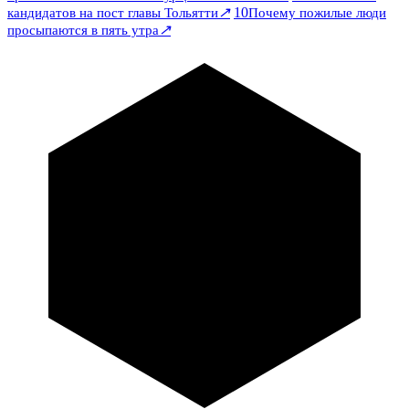
↗
10
кандидатов на пост главы Тольятти
Почему пожилые люди
↗
просыпаются в пять утра