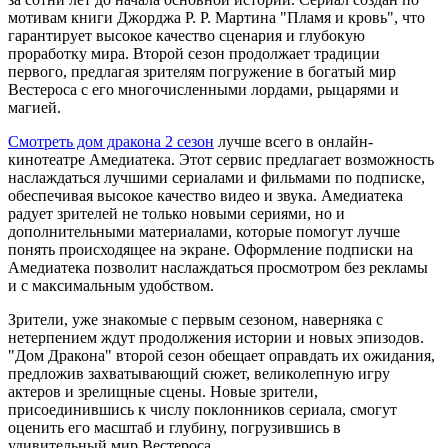
мотивам книги Джорджа Р. Р. Мартина "Пламя и кровь", что
гарантирует высокое качество сценария и глубокую
проработку мира. Второй сезон продолжает традиции
первого, предлагая зрителям погружение в богатый мир
Вестероса с его многочисленными лордами, рыцарями и
магией.
Смотреть дом дракона 2 сезон
лучше всего в онлайн-
кинотеатре Амедиатека. Этот сервис предлагает возможность
наслаждаться лучшими сериалами и фильмами по подписке,
обеспечивая высокое качество видео и звука. Амедиатека
радует зрителей не только новыми сериями, но и
дополнительными материалами, которые помогут лучше
понять происходящее на экране. Оформление подписки на
Амедиатека позволит наслаждаться просмотром без рекламы
и с максимальным удобством.
Зрители, уже знакомые с первым сезоном, наверняка с
нетерпением ждут продолжения истории и новых эпизодов.
"Дом Дракона" второй сезон обещает оправдать их ожидания,
предложив захватывающий сюжет, великолепную игру
актеров и зрелищные сцены. Новые зрители,
присоединившись к числу поклонников сериала, смогут
оценить его масштаб и глубину, погрузившись в
удивительный мир Вестероса.