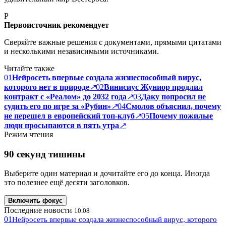
P
Первоисточник рекомендует
Сверяйте важные решения с документами, прямыми цитатами
и несколькими независимыми источниками.
Читайте также
01
Нейросеть впервые создала жизнеспособный вирус,
которого нет в природе
↗
02
Винисиус Жуниор продлил
контракт с «Реалом» до 2032 года
↗
03
Даку попросил не
судить его по игре за «Рубин»
↗
04
Смолов объяснил, почему
не перешел в европейский топ-клуб
↗
05
Почему пожилые
люди просыпаются в пять утра
↗
Режим чтения
90 секунд тишины
Выберите один материал и дочитайте его до конца. Иногда
это полезнее ещё десяти заголовков.
Включить фокус
Последние новости
10.08
01
Нейросеть впервые создала жизнеспособный вирус, которого