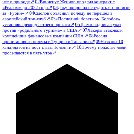
↗
02
нет в природе
Винисиус Жуниор продлил контракт с
↗
03
«Реалом» до 2032 года
Даку попросил не судить его по игре
↗
04
за «Рубин»
Смолов объяснил, почему не перешел в
↗
05
европейский топ-клуб
«Последний богатырь. Колобок»
↗
06
установил рекорд летнего проката
Трамп подписал указ
↗
07
против «родильного туризма» в США
Хакеры атаковали
↗
08
крупнейшие финансовые компании США
Россия
↗
09
приостановила полеты в Турцию и Танзанию
Названы 10
↗
10
кандидатов на пост главы Тольятти
Почему пожилые люди
↗
просыпаются в пять утра