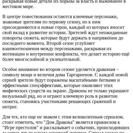
раскрывая новые детали их борьбы за власть и выживание в
жестоком мире.
В центре повествования остаются ключевые персонажи,
знакомые зрителям по первому сезону, но к ним
присоединяются и новые герои, каждый из которых вносит
свой вклад в развитие истории. Зрителей ждут неожиданные
повороты сюжета, которые будут держать в напряжении до
последнего момента. Второй сезон углубляет
взаимоотношения между персонажами, раскрывая их
мотивации и внутренние конфликты, что делает историю ещё
более многослойной и увлекательной.
Особое внимание во втором сезоне уделяется драконам −
символу мощи и величия дома Таргариенов. С каждой новой
серией зрители будут поражены масштабными битвами и
эффектными спецэффектами, которые оживляют этих
мифических существ на экране. Драконы не только украшают
визуальный ряд, но и играют ключевую роль в развитии
сюжета, становясь участниками решающих сражений и
интриг.
Для тех, кто еще не знаком с этим великолепным сериалом,
стоит отметить, что "Дом Дракона" является приквелом к
"Игре престолов" и рассказывает о событиях, происходивших
за сотни лет до начала основной истории. Сериал создан по