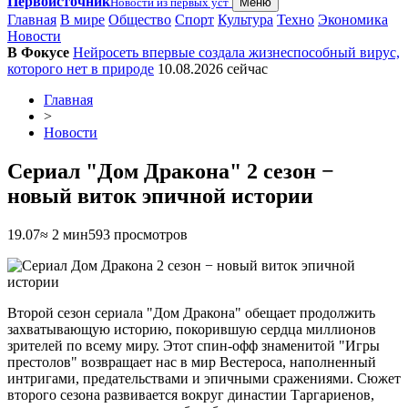
Первоисточник
Новости из первых уст
Меню
Главная
В мире
Общество
Спорт
Культура
Техно
Экономика
Новости
В Фокусе
Нейросеть впервые создала жизнеспособный вирус,
которого нет в природе
10.08.2026
сейчас
Главная
>
Новости
Сериал "Дом Дракона" 2 сезон −
новый виток эпичной истории
19.07
≈ 2 мин
593 просмотров
Второй сезон сериала "Дом Дракона" обещает продолжить
захватывающую историю, покорившую сердца миллионов
зрителей по всему миру. Этот спин-офф знаменитой "Игры
престолов" возвращает нас в мир Вестероса, наполненный
интригами, предательствами и эпичными сражениями. Сюжет
второго сезона развивается вокруг династии Таргариенов,