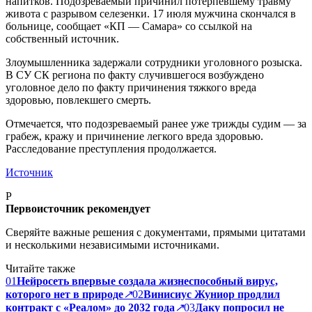
напитков. Подозреваемый причинил потерпевшему травму
живота с разрывом селезенки. 17 июля мужчина скончался в
больнице, сообщает «КП — Самара» со ссылкой на
собственный источник.
Злоумышленника задержали сотрудники уголовного розыска.
В СУ СК региона по факту случившегося возбуждено
уголовное дело по факту причинения тяжкого вреда
здоровью, повлекшего смерть.
Отмечается, что подозреваемый ранее уже трижды судим — за
грабеж, кражу и причинение легкого вреда здоровью.
Расследование преступления продолжается.
Источник
P
Первоисточник рекомендует
Сверяйте важные решения с документами, прямыми цитатами
и несколькими независимыми источниками.
Читайте также
01
Нейросеть впервые создала жизнеспособный вирус,
которого нет в природе
↗
02
Винисиус Жуниор продлил
контракт с «Реалом» до 2032 года
↗
03
Даку попросил не