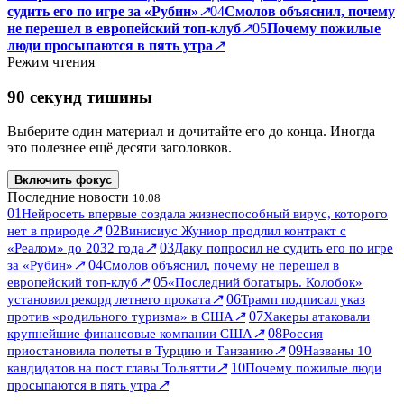
судить его по игре за «Рубин»
↗
04
Смолов объяснил, почему
не перешел в европейский топ-клуб
↗
05
Почему пожилые
люди просыпаются в пять утра
↗
Режим чтения
90 секунд тишины
Выберите один материал и дочитайте его до конца. Иногда
это полезнее ещё десяти заголовков.
Включить фокус
Последние новости
10.08
01
Нейросеть впервые создала жизнеспособный вирус, которого
↗
02
нет в природе
Винисиус Жуниор продлил контракт с
↗
03
«Реалом» до 2032 года
Даку попросил не судить его по игре
↗
04
за «Рубин»
Смолов объяснил, почему не перешел в
↗
05
европейский топ-клуб
«Последний богатырь. Колобок»
↗
06
установил рекорд летнего проката
Трамп подписал указ
↗
07
против «родильного туризма» в США
Хакеры атаковали
↗
08
крупнейшие финансовые компании США
Россия
↗
09
приостановила полеты в Турцию и Танзанию
Названы 10
↗
10
кандидатов на пост главы Тольятти
Почему пожилые люди
↗
просыпаются в пять утра