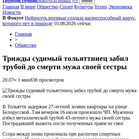
Первоисточник
Новости из первых уст
Меню
Главная
В мире
Общество
Спорт
Культура
Техно
Экономика
Новости
В Фокусе
Нейросеть впервые создала жизнеспособный вирус,
которого нет в природе
10.08.2026
сейчас
Главная
>
Общество
Трижды судимый тольяттинец забил
трубой до смерти мужа своей сестры
20.07
≈ 1 мин
838 просмотров
В Тольятти задержан 27-летний хозяин квартиры на улице
Белорусской. Там вечером 16 июля произошло ЧП. Мужчина
избил металлической трубой 43-летнего мужа своей сестры.
Пострадавший выжить после полученных травм не смог.
Ссора между ними произошла при распитии спиртных