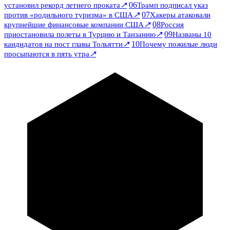
↗
06
установил рекорд летнего проката
Трамп подписал указ
↗
07
против «родильного туризма» в США
Хакеры атаковали
↗
08
крупнейшие финансовые компании США
Россия
↗
09
приостановила полеты в Турцию и Танзанию
Названы 10
↗
10
кандидатов на пост главы Тольятти
Почему пожилые люди
↗
просыпаются в пять утра