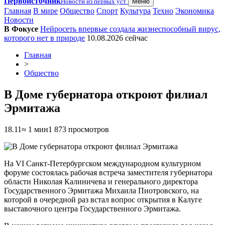
Первоисточник
Новости из первых уст
Меню
Главная
В мире
Общество
Спорт
Культура
Техно
Экономика
Новости
В Фокусе
Нейросеть впервые создала жизнеспособный вирус,
которого нет в природе
10.08.2026
сейчас
Главная
>
Общество
В Доме губернатора откроют филиал
Эрмитажа
18.11
≈ 1 мин
1 873 просмотров
На VI Санкт-Петербургском международном культурном
форуме состоялась рабочая встреча заместителя губернатора
области Николая Калиничева и генерального директора
Государственного Эрмитажа Михаила Пиотровского, на
которой в очередной раз встал вопрос открытия в Калуге
выставочного центра Государственного Эрмитажа.