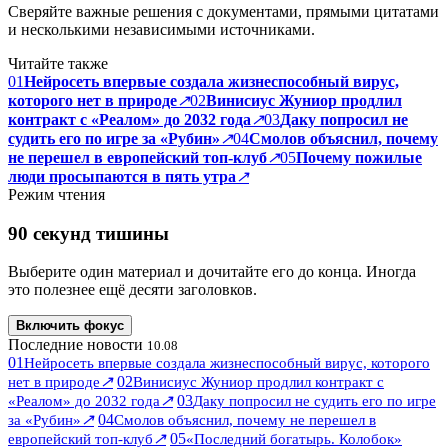
Сверяйте важные решения с документами, прямыми цитатами
и несколькими независимыми источниками.
Читайте также
01
Нейросеть впервые создала жизнеспособный вирус,
которого нет в природе
↗
02
Винисиус Жуниор продлил
контракт с «Реалом» до 2032 года
↗
03
Даку попросил не
судить его по игре за «Рубин»
↗
04
Смолов объяснил, почему
не перешел в европейский топ-клуб
↗
05
Почему пожилые
люди просыпаются в пять утра
↗
Режим чтения
90 секунд тишины
Выберите один материал и дочитайте его до конца. Иногда
это полезнее ещё десяти заголовков.
Включить фокус
Последние новости
10.08
01
Нейросеть впервые создала жизнеспособный вирус, которого
↗
02
нет в природе
Винисиус Жуниор продлил контракт с
↗
03
«Реалом» до 2032 года
Даку попросил не судить его по игре
↗
04
за «Рубин»
Смолов объяснил, почему не перешел в
↗
05
европейский топ-клуб
«Последний богатырь. Колобок»