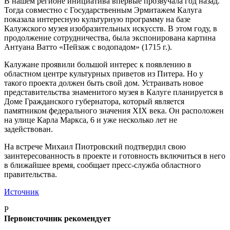
В нашем регионе инициатива впервые прозвучала год назад.
Тогда совместно с Государственным Эрмитажем Калуга
показала интересную культурную программу на базе
Калужского музея изобразительных искусств. В этом году, в
продолжение сотрудничества, была экспонирована картина
Антуана Ватто «Пейзаж с водопадом» (1715 г.).
Калужане проявили большой интерес к появлению в
областном центре культурных приветов из Питера. Но у
такого проекта должен быть свой дом. Устраивать новое
представительства знаменитого музея в Калуге планируется в
Доме Гражданского губернатора, который является
памятником федерального значения XIX века. Он расположен
на улице Карла Маркса, 6 и уже несколько лет не
задействован.
На встрече Михаил Пиотровский подтвердил свою
заинтересованность в проекте и готовность включиться в него
в ближайшее время, сообщает пресс-служба областного
правительства.
Источник
P
Первоисточник рекомендует