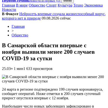
Первоисточник
Новости из первых уст
Меню
Главная
В мире
Общество
Спорт
Культура
Техно
Экономика
Новости
В Фокусе
Нейросеть впервые создала жизнеспособный вирус,
которого нет в природе
09.08.2026
сейчас
Главная
>
Общество
В Самарской области впервые с
ноября выявили менее 200 случаев
COVID-19 за сутки
25.03
≈ 1 мин
1 633 просмотров
24 марта в регионе подтверждено 199 случаев коронавируса,
сообщает оперштаб. Ниже отметки в 200 случаев суточный
прирост опустился впервые с 12 ноября.
Наибольшее число новых заболевших зафиксировано в