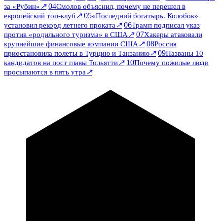
↗
04
за «Рубин»
Смолов объяснил, почему не перешел в
↗
05
европейский топ-клуб
«Последний богатырь. Колобок»
↗
06
установил рекорд летнего проката
Трамп подписал указ
↗
07
против «родильного туризма» в США
Хакеры атаковали
↗
08
крупнейшие финансовые компании США
Россия
↗
09
приостановила полеты в Турцию и Танзанию
Названы 10
↗
10
кандидатов на пост главы Тольятти
Почему пожилые люди
↗
просыпаются в пять утра