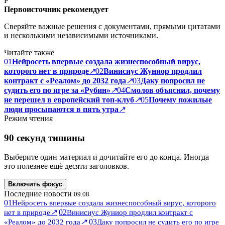
P
Первоисточник рекомендует
Сверяйте важные решения с документами, прямыми цитатами
и несколькими независимыми источниками.
Читайте также
01
Нейросеть впервые создала жизнеспособный вирус,
которого нет в природе
↗
02
Винисиус Жуниор продлил
контракт с «Реалом» до 2032 года
↗
03
Даку попросил не
судить его по игре за «Рубин»
↗
04
Смолов объяснил, почему
не перешел в европейский топ-клуб
↗
05
Почему пожилые
люди просыпаются в пять утра
↗
Режим чтения
90 секунд тишины
Выберите один материал и дочитайте его до конца. Иногда
это полезнее ещё десяти заголовков.
Включить фокус
Последние новости
09.08
01
Нейросеть впервые создала жизнеспособный вирус, которого
↗
02
нет в природе
Винисиус Жуниор продлил контракт с
↗
03
«Реалом» до 2032 года
Даку попросил не судить его по игре