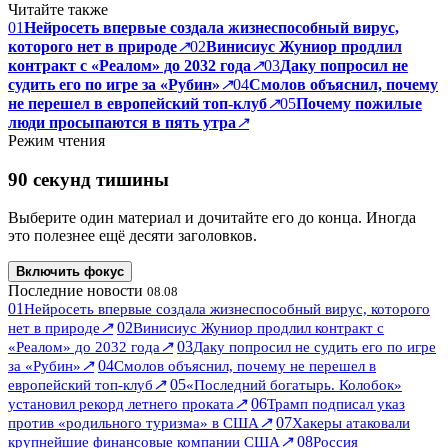
Читайте также
01
Нейросеть впервые создала жизнеспособный вирус,
которого нет в природе
↗
02
Винисиус Жуниор продлил
контракт с «Реалом» до 2032 года
↗
03
Даку попросил не
судить его по игре за «Рубин»
↗
04
Смолов объяснил, почему
не перешел в европейский топ-клуб
↗
05
Почему пожилые
люди просыпаются в пять утра
↗
Режим чтения
90 секунд тишины
Выберите один материал и дочитайте его до конца. Иногда
это полезнее ещё десяти заголовков.
Включить фокус
Последние новости
08.08
01
Нейросеть впервые создала жизнеспособный вирус, которого
↗
02
нет в природе
Винисиус Жуниор продлил контракт с
↗
03
«Реалом» до 2032 года
Даку попросил не судить его по игре
↗
04
за «Рубин»
Смолов объяснил, почему не перешел в
↗
05
европейский топ-клуб
«Последний богатырь. Колобок»
↗
06
установил рекорд летнего проката
Трамп подписал указ
↗
07
против «родильного туризма» в США
Хакеры атаковали
↗
08
крупнейшие финансовые компании США
Россия