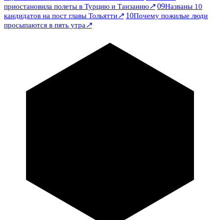
↗
09
приостановила полеты в Турцию и Танзанию
Названы 10
↗
10
кандидатов на пост главы Тольятти
Почему пожилые люди
↗
просыпаются в пять утра