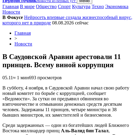
Первоисточник
Новости из первых уст
Меню
Главная
В мире
Общество
Спорт
Культура
Техно
Экономика
Новости
В Фокусе
Нейросеть впервые создала жизнеспособный вирус,
которого нет в природе
08.08.2026
сейчас
Главная
>
Новости
В Саудовской Аравии арестовали 11
принцев. Всему виной коррупция
05.11
≈ 1 мин
693 просмотров
В субботу, 4 ноября, в Саудовской Аравии начал свою работу
новый комитет по борьбе с коррупцией, сообщает
«Ведомости». За сутки он предъявил обвинения во
взяточничестве и отмывании денежных средств десяткам
человек. Задержаны 11 принцев, четыре министра и 38
бывших министров, их заместителей и бизнесменов.
Среди задержанных — один из богатейших людей Ближнего
Востока миллиардер принц
Аль-Валид бин Талал
,