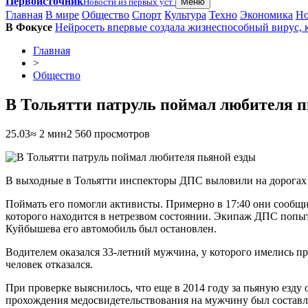
Первоисточник
Новости из первых уст
Меню
Главная
В мире
Общество
Спорт
Культура
Техно
Экономика
Но
В Фокусе
Нейросеть впервые создала жизнеспособный вирус, к
Главная
>
Общество
В Тольятти патруль поймал любителя п
25.03
≈ 2 мин
2 560 просмотров
В выходные в Тольятти инспекторы ДПС выловили на дорогах го
Поймать его помогли активисты. Примерно в 17:40 они сообщ
которого находится в нетрезвом состоянии. Экипаж ДПС попыт
Куйбышева его автомобиль был остановлен.
Водителем оказался 33-летний мужчина, у которого имелись 
человек отказался.
При проверке выяснилось, что еще в 2014 году за пьяную езду 
прохождения медосвидетельствования на мужчину был составл