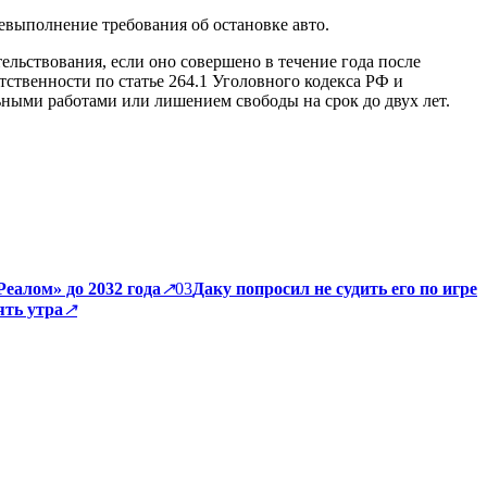
невыполнение требования об остановке авто.
льствования, если оно совершено в течение года после
ственности по статье 264.1 Уголовного кодекса РФ и
ьными работами или лишением свободы на срок до двух лет.
еалом» до 2032 года
↗
03
Даку попросил не судить его по игре
ть утра
↗