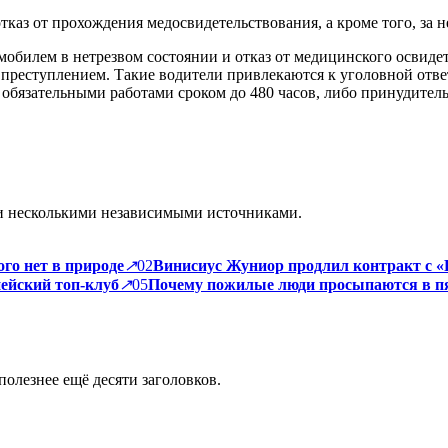
отказ от прохождения медосвидетельствования, а кроме того, за 
илем в нетрезвом состоянии и отказ от медицинского освидете
преступлением. Такие водители привлекаются к уголовной ответ
 обязательными работами сроком до 480 часов, либо принудител
и несколькими независимыми источниками.
го нет в природе
↗
02
Винисиус Жуниор продлил контракт с «Р
пейский топ-клуб
↗
05
Почему пожилые люди просыпаются в пя
полезнее ещё десяти заголовков.