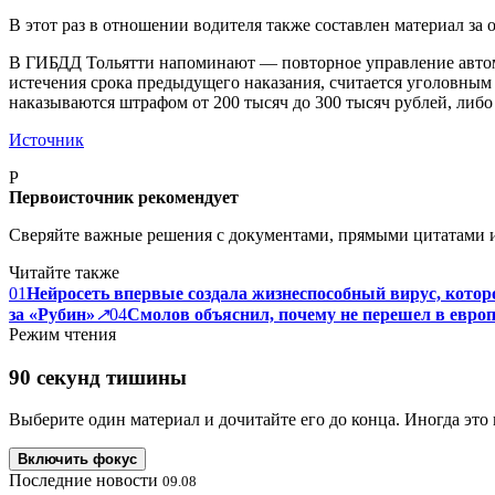
В этот раз в отношении водителя также составлен материал за 
В ГИБДД Тольятти напоминают — повторное управление автомоб
истечения срока предыдущего наказания, считается уголовным 
наказываются штрафом от 200 тысяч до 300 тысяч рублей, либо
Источник
P
Первоисточник рекомендует
Сверяйте важные решения с документами, прямыми цитатами 
Читайте также
01
Нейросеть впервые создала жизнеспособный вирус, которо
за «Рубин»
↗
04
Смолов объяснил, почему не перешел в евро
Режим чтения
90 секунд тишины
Выберите один материал и дочитайте его до конца. Иногда это 
Включить фокус
Последние новости
09.08