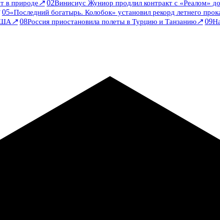
↗
02
т в природе
Винисиус Жуниор продлил контракт с «Реалом» до
05
«Последний богатырь. Колобок» установил рекорд летнего прок
↗
08
↗
09
США
Россия приостановила полеты в Турцию и Танзанию
На