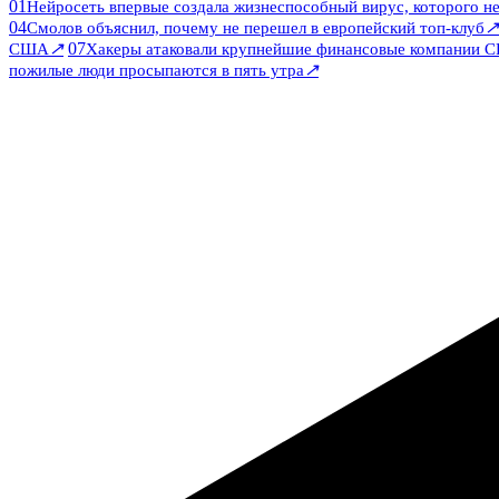
01
Нейросеть впервые создала жизнеспособный вирус, которого не
04
↗
Смолов объяснил, почему не перешел в европейский топ-клуб
↗
07
США
Хакеры атаковали крупнейшие финансовые компании 
↗
пожилые люди просыпаются в пять утра