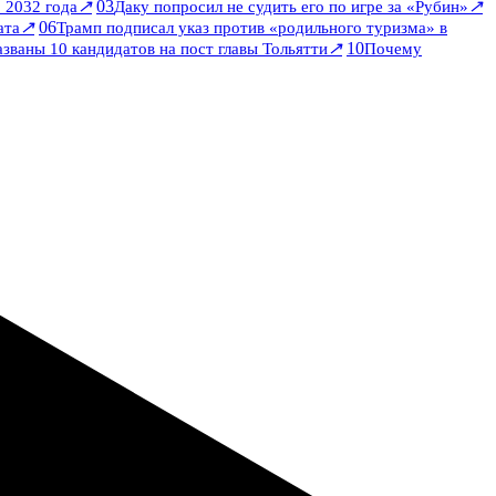
↗
03
↗
 2032 года
Даку попросил не судить его по игре за «Рубин»
↗
06
ата
Трамп подписал указ против «родильного туризма» в
↗
10
званы 10 кандидатов на пост главы Тольятти
Почему