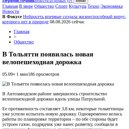
Первоисточник
Новости из первых уст
Меню
Главная
В мире
Общество
Спорт
Культура
Техно
Экономика
Новости
В Фокусе
Нейросеть впервые создала жизнеспособный вирус,
которого нет в природе
08.08.2026
сейчас
Главная
>
Общество
В Тольятти появилась новая
велопешеходная дорожка
05.09
≈ 1 мин
186 просмотров
В Автозаводском районе завершилось строительство
велопешеходной дорожки вдоль улицы Патрульной.
Ее протяженность составляет 3,8 км, некоторые тольяттинцы
уже успели испытать новую дорожку. Одновременно велись
работы по планировке территории – по обе стороны будет
устроен газон, подрядчик уже нанес разметку, сообщили в