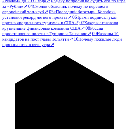
↗
03
«Реалом» до 2032 года
Даку попросил не судить его по игре
↗
04
за «Рубин»
Смолов объяснил, почему не перешел в
↗
05
европейский топ-клуб
«Последний богатырь. Колобок»
↗
06
установил рекорд летнего проката
Трамп подписал указ
↗
07
против «родильного туризма» в США
Хакеры атаковали
↗
08
крупнейшие финансовые компании США
Россия
↗
09
приостановила полеты в Турцию и Танзанию
Названы 10
↗
10
кандидатов на пост главы Тольятти
Почему пожилые люди
↗
просыпаются в пять утра