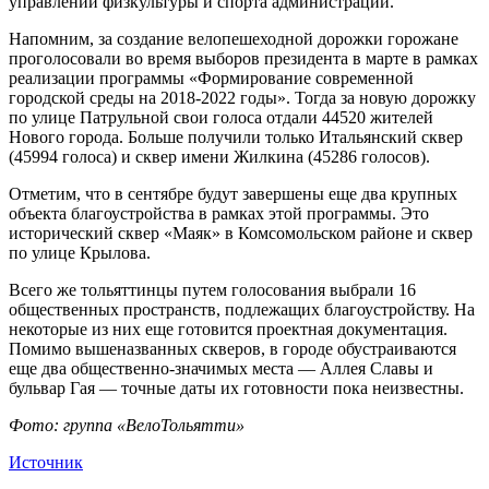
управлении физкультуры и спорта администрации.
Напомним, за создание велопешеходной дорожки горожане
проголосовали во время выборов президента в марте в рамках
реализации программы «Формирование современной
городской среды на 2018-2022 годы». Тогда за новую дорожку
по улице Патрульной свои голоса отдали 44520 жителей
Нового города. Больше получили только Итальянский сквер
(45994 голоса) и сквер имени Жилкина (45286 голосов).
Отметим, что в сентябре будут завершены еще два крупных
объекта благоустройства в рамках этой программы. Это
исторический сквер «Маяк» в Комсомольском районе и сквер
по улице Крылова.
Всего же тольяттинцы путем голосования выбрали 16
общественных пространств, подлежащих благоустройству. На
некоторые из них еще готовится проектная документация.
Помимо вышеназванных скверов, в городе обустраиваются
еще два общественно-значимых места — Аллея Славы и
бульвар Гая — точные даты их готовности пока неизвестны.
Фото: группа «ВелоТольятти»
Источник