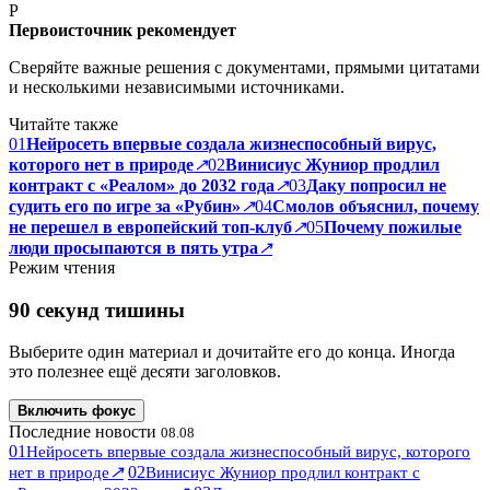
P
Первоисточник рекомендует
Сверяйте важные решения с документами, прямыми цитатами
и несколькими независимыми источниками.
Читайте также
01
Нейросеть впервые создала жизнеспособный вирус,
которого нет в природе
↗
02
Винисиус Жуниор продлил
контракт с «Реалом» до 2032 года
↗
03
Даку попросил не
судить его по игре за «Рубин»
↗
04
Смолов объяснил, почему
не перешел в европейский топ-клуб
↗
05
Почему пожилые
люди просыпаются в пять утра
↗
Режим чтения
90 секунд тишины
Выберите один материал и дочитайте его до конца. Иногда
это полезнее ещё десяти заголовков.
Включить фокус
Последние новости
08.08
01
Нейросеть впервые создала жизнеспособный вирус, которого
↗
02
нет в природе
Винисиус Жуниор продлил контракт с