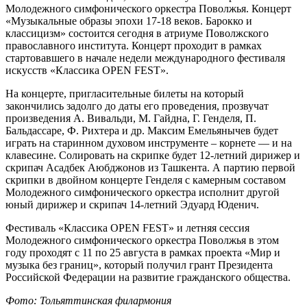
Молодежного симфонического оркестра Поволжья. Концерт
«Музыкальные образы эпохи 17-18 веков. Барокко и
классицизм» состоится сегодня в атриуме Поволжского
православного института. Концерт проходит в рамках
стартовавшего в начале недели международного фестиваля
искусств «Классика OPEN FEST».
На концерте, пригласительные билеты на который
закончились задолго до даты его проведения, прозвучат
произведения А. Вивальди, М. Гайдна, Г. Генделя, П.
Бальдассаре, Ф. Рихтера и др. Максим Емельянычев будет
играть на старинном духовом инструменте – корнете — и на
клавесине. Солировать на скрипке будет 12-летний дирижер и
скрипач Асадбек Аюбджонов из Ташкента. А партию первой
скрипки в двойном концерте Генделя с камерным составом
Молодежного симфонического оркестра исполнит другой
юный дирижер и скрипач 14-летний Эдуард Юденич.
Фестиваль «Классика OPEN FEST» и летняя сессия
Молодежного симфонического оркестра Поволжья в этом
году проходят с 11 по 25 августа в рамках проекта «Мир и
музыка без границ», который получил грант Президента
Российской Федерации на развитие гражданского общества.
Фото: Тольяттинская филармония