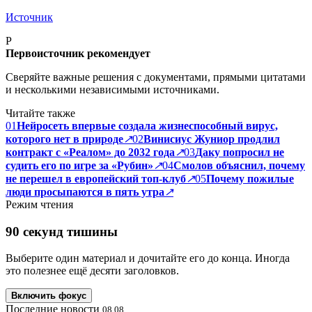
Источник
P
Первоисточник рекомендует
Сверяйте важные решения с документами, прямыми цитатами
и несколькими независимыми источниками.
Читайте также
01
Нейросеть впервые создала жизнеспособный вирус,
которого нет в природе
↗
02
Винисиус Жуниор продлил
контракт с «Реалом» до 2032 года
↗
03
Даку попросил не
судить его по игре за «Рубин»
↗
04
Смолов объяснил, почему
не перешел в европейский топ-клуб
↗
05
Почему пожилые
люди просыпаются в пять утра
↗
Режим чтения
90 секунд тишины
Выберите один материал и дочитайте его до конца. Иногда
это полезнее ещё десяти заголовков.
Включить фокус
Последние новости
08.08