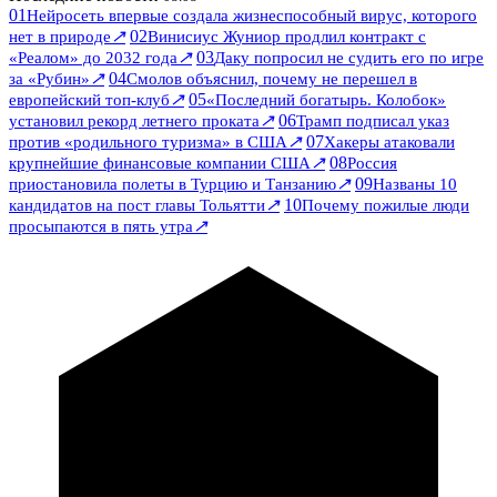
01
Нейросеть впервые создала жизнеспособный вирус, которого
↗
02
нет в природе
Винисиус Жуниор продлил контракт с
↗
03
«Реалом» до 2032 года
Даку попросил не судить его по игре
↗
04
за «Рубин»
Смолов объяснил, почему не перешел в
↗
05
европейский топ-клуб
«Последний богатырь. Колобок»
↗
06
установил рекорд летнего проката
Трамп подписал указ
↗
07
против «родильного туризма» в США
Хакеры атаковали
↗
08
крупнейшие финансовые компании США
Россия
↗
09
приостановила полеты в Турцию и Танзанию
Названы 10
↗
10
кандидатов на пост главы Тольятти
Почему пожилые люди
↗
просыпаются в пять утра