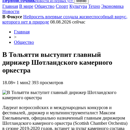
Первоисточник
Новости из первых уст
Меню
Главная
В мире
Общество
Спорт
Культура
Техно
Экономика
Новости
В Фокусе
Нейросеть впервые создала жизнеспособный вирус,
которого нет в природе
08.08.2026
сейчас
Главная
>
Общество
В Тольятти выступит главный
дирижер Шотландского камерного
оркестра
18.08
≈ 1 мин
2 393 просмотров
Лауреат всероссийских и международных конкурсов и
фестивалей, дирижер и мультиинструменталист Максим
Емельянычев, официально назначенный главным дирижером
Шотландского камерного оркестра (Scottish Chamber Orchestra)
в сезоне 2019-2020 годов, встанет за пульт камерного состава