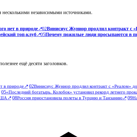
и несколькими независимыми источниками.
го нет в природе
↗
02
Винисиус Жуниор продлил контракт с «Р
пейский топ-клуб
↗
05
Почему пожилые люди просыпаются в пя
полезнее ещё десяти заголовков.
↗
02
т в природе
Винисиус Жуниор продлил контракт с «Реалом» до
05
«Последний богатырь. Колобок» установил рекорд летнего прок
↗
08
↗
09
США
Россия приостановила полеты в Турцию и Танзанию
На