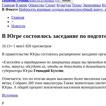
Первоисточник
Новости из первых уст
Меню
Главная
В мире
Общество
Спорт
Культура
Техно
Экономика
Но
В Фокусе
Нейросеть впервые создала жизнеспособный вирус, к
Главная
>
Новости
В Югре состоялось заседание по подго
16.11
≈ 1 мин
1 826 просмотров
В правительстве Югры состоялось расширенное заседание орг
«
Ежегодно и традиционно по завершении акции мы проводим т
есть, минусы, обсудить их, чтобы не допустить в дальнейшем. 
губернатора Югры
Геннадий Бухтин
.
Отмечается, что по итогам акции высажено более миллиона саж
метра. Собрано 260 тонн макулатуры.Также значительно увели
Югры. А общий процент вовлечения населения муниципалитетов
Источник
P