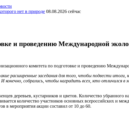
вости
оторого нет в природе
08.08.2026
сейчас
товке и проведению Международной экол
анизационного комитета по подготовке и проведению Междунаро
акие расширенные заседания для того, чтобы подвести итоги, 
И конечно, собрались, чтобы наградить всех, кто отличился в х
енцев деревьев, кустарников и цветов. Количество убранного н
чивается количество участников основных всероссийских и межд
 в мероприятия акции составил от 10 до 60.