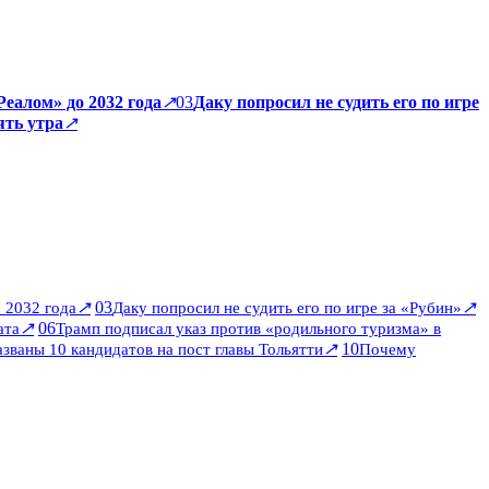
еалом» до 2032 года
↗
03
Даку попросил не судить его по игре
ть утра
↗
↗
03
↗
 2032 года
Даку попросил не судить его по игре за «Рубин»
↗
06
ата
Трамп подписал указ против «родильного туризма» в
↗
10
званы 10 кандидатов на пост главы Тольятти
Почему