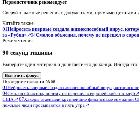
Первоисточник рекомендует
Сверяйте важные решения с документами, прямыми цитатами 
Читайте также
01
Нейросеть впервые создала жизнеспособный вирус, которо
за «Рубин»
↗
04
Смолов объяснил, почему не перешел в евро
Режим чтения
90 секунд тишины
Выберите один материал и дочитайте его до конца. Иногда это 
Включить фокус
Последние новости
08.08
01
Нейросеть впервые создала жизнеспособный вирус, которого не
04
↗
Смолов объяснил, почему не перешел в европейский топ-клуб
↗
07
США
Хакеры атаковали крупнейшие финансовые компании 
↗
пожилые люди просыпаются в пять утра