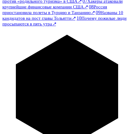
↗
07
против «родильного туризма» в США
Хакеры атаковали
↗
08
крупнейшие финансовые компании США
Россия
↗
09
приостановила полеты в Турцию и Танзанию
Названы 10
↗
10
кандидатов на пост главы Тольятти
Почему пожилые люди
↗
просыпаются в пять утра