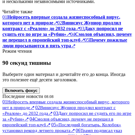
и несколькими независимыми источниками.
Читайте также
01
Нейросеть впервые создала жизнеспособный вирус,
которого нет в природе
↗
02
Винисиус Жуниор продлил
контракт с «Реалом» до 2032 года
↗
03
Даку попросил не
судить его по игре за «Рубин»
↗
04
Смолов объяснил, почему
не перешел в европейский топ-клуб
↗
05
Почему пожилые
люди просыпаются в пять утра
↗
Режим чтения
90 секунд тишины
Выберите один материал и дочитайте его до конца. Иногда
это полезнее ещё десяти заголовков.
Включить фокус
Последние новости
08.08
01
Нейросеть впервые создала жизнеспособный вирус, которого
↗
02
нет в природе
Винисиус Жуниор продлил контракт с
↗
03
«Реалом» до 2032 года
Даку попросил не судить его по игре
↗
04
за «Рубин»
Смолов объяснил, почему не перешел в
↗
05
европейский топ-клуб
«Последний богатырь. Колобок»
↗
06
установил рекорд летнего проката
Трамп подписал указ