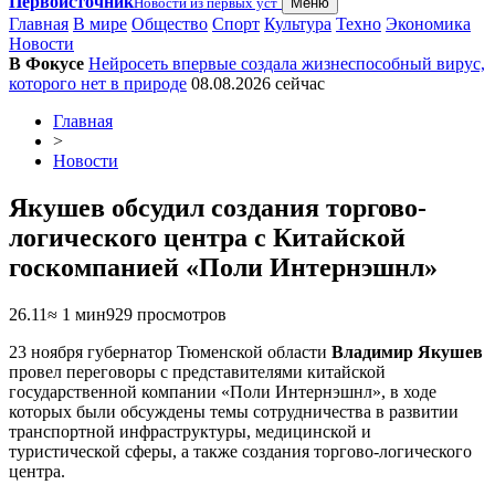
Первоисточник
Новости из первых уст
Меню
Главная
В мире
Общество
Спорт
Культура
Техно
Экономика
Новости
В Фокусе
Нейросеть впервые создала жизнеспособный вирус,
которого нет в природе
08.08.2026
сейчас
Главная
>
Новости
Якушев обсудил создания торгово-
логического центра с Китайской
госкомпанией «Поли Интернэшнл»
26.11
≈ 1 мин
929 просмотров
23 ноября губернатор Тюменской области
Владимир Якушев
провел переговоры с представителями китайской
государственной компании «Поли Интернэшнл», в ходе
которых были обсуждены темы сотрудничества в развитии
транспортной инфраструктуры, медицинской и
туристической сферы, а также создания торгово-логического
центра.