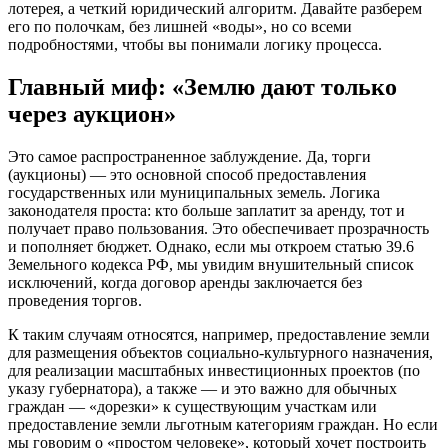
лотерея, а четкий юридический алгоритм. Давайте разберем
его по полочкам, без лишней «воды», но со всеми
подробностями, чтобы вы понимали логику процесса.
Главный миф: «Землю дают только
через аукцион»
Это самое распространенное заблуждение. Да, торги
(аукционы) — это основной способ предоставления
государственных или муниципальных земель. Логика
законодателя проста: кто больше заплатит за аренду, тот и
получает право пользования. Это обеспечивает прозрачность
и пополняет бюджет. Однако, если мы откроем статью 39.6
Земельного кодекса РФ, мы увидим внушительный список
исключений, когда договор аренды заключается без
проведения торгов.
К таким случаям относятся, например, предоставление земли
для размещения объектов социально-культурного назначения,
для реализации масштабных инвестиционных проектов (по
указу губернатора), а также — и это важно для обычных
граждан — «дорезки» к существующим участкам или
предоставление земли льготным категориям граждан. Но если
мы говорим о «простом человеке», который хочет построить