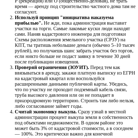
Р (рекреация) или О (общественно-деловая), не трать
время — аренду под строительство частного дома там не
согласуют.
Используй принцип "инициатива наказуема
прибылью".
Не жди, пока администрация выставит
участки на торги. Самые лакомые куски люди находят
сами. Наняв кадастрового инженера для подготовки
Схемы расположения земельного участка (СРЗУ) на
КПТ, ты тратишь небольшие деньги (обычно 5–10 тысяч
рублей), но получаешь шанс забрать участок без торгов,
если никто больше не подаст заявку в течение 30 дней
после публикации извещения.
Проверяй ограничения (ЗОУИТ).
Перед тем как
ввязываться в аренду, закажи платную выписку из ЕГРН
на кадастровый квартал или воспользуйся
расширенными данными публичной карты. Убедись,
что по участку не проходит подземный кабель связи,
труба высокого давления или он не попадает в
приаэродромную территорию. Строить там либо нельзя,
либо согласование займет годы.
Считай экономику выкупа.
Сразу узнай в местной
администрации процент выкупа земли в собственность
под объектами недвижимости. В одном районе это
может быть 3% от кадастровой стоимости, а в соседнем
— 100%. Это критически важно для конечной