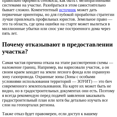
правильно оформить сенокосы, как быть с мелиоративными
системами на участке. Разобраться в этом самостоятельно
бывает сложно. Компетентный
источник
может дать
первичные ориентиры, но для глубокой проработки стратегии
лучше привлекать профильных юристов. Земельное право —
это та область, где цена ошибки на старте может вылиться в
миллионные убытки или снос уже построенного дома через
пять лет.
Почему отказывают в предоставлении
участка?
Самая частая причина отказа на этапе рассмотрения схемы —
наложение границ. Например, вы нарисовали участок, а он
своим краем заходит на земли лесного фонда или охранную
зону газопровода. Охранные зоны (Зоны с особыми
условиями использования территорий — ЗОУИТ) — это бич
современного землепользования. На карте их может быть не
видно, но в градостроительных документах они есть. Поэтому
я всегда рекомендую перед подачей заявления заказывать
градостроительный план или хотя бы детально изучать все
слои на геопорталах региона.
Также отказ будет правомерен, если доступ к вашему