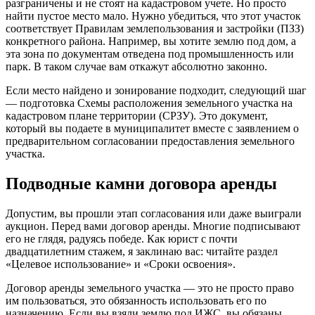
разграничены и не стоят на кадастровом учете. Но просто
найти пустое место мало. Нужно убедиться, что этот участок
соответствует Правилам землепользования и застройки (ПЗЗ)
конкретного района. Например, вы хотите землю под дом, а
эта зона по документам отведена под промышленность или
парк. В таком случае вам откажут абсолютно законно.
Если место найдено и зонирование подходит, следующий шаг
— подготовка Схемы расположения земельного участка на
кадастровом плане территории (СРЗУ). Это документ,
который вы подаете в муниципалитет вместе с заявлением о
предварительном согласовании предоставления земельного
участка.
Подводные камни договора аренды
Допустим, вы прошли этап согласования или даже выиграли
аукцион. Перед вами договор аренды. Многие подписывают
его не глядя, радуясь победе. Как юрист с почти
двадцатилетним стажем, я заклинаю вас: читайте раздел
«Целевое использование» и «Сроки освоения».
Договор аренды земельного участка — это не просто право
им пользоваться, это обязанность использовать его по
назначению. Если вы взяли землю под ИЖС, вы обязаны