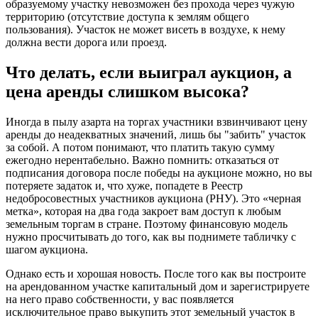
образуемому участку невозможен без прохода через чужую
территорию (отсутствие доступа к землям общего
пользования). Участок не может висеть в воздухе, к нему
должна вести дорога или проезд.
Что делать, если выиграл аукцион, а
цена аренды слишком высока?
Иногда в пылу азарта на торгах участники взвинчивают цену
аренды до неадекватных значений, лишь бы "забить" участок
за собой. А потом понимают, что платить такую сумму
ежегодно нерентабельно. Важно помнить: отказаться от
подписания договора после победы на аукционе можно, но вы
потеряете задаток и, что хуже, попадете в Реестр
недобросовестных участников аукциона (РНУ). Это «черная
метка», которая на два года закроет вам доступ к любым
земельным торгам в стране. Поэтому финансовую модель
нужно просчитывать до того, как вы поднимете табличку с
шагом аукциона.
Однако есть и хорошая новость. После того как вы построите
на арендованном участке капитальный дом и зарегистрируете
на него право собственности, у вас появляется
исключительное право выкупить этот земельный участок в