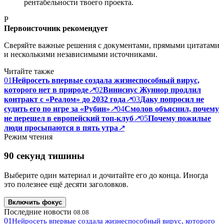
рентабельности твоего проекта.
P
Первоисточник рекомендует
Сверяйте важные решения с документами, прямыми цитатами
и несколькими независимыми источниками.
Читайте также
01
Нейросеть впервые создала жизнеспособный вирус,
которого нет в природе
↗
02
Винисиус Жуниор продлил
контракт с «Реалом» до 2032 года
↗
03
Даку попросил не
судить его по игре за «Рубин»
↗
04
Смолов объяснил, почему
не перешел в европейский топ-клуб
↗
05
Почему пожилые
люди просыпаются в пять утра
↗
Режим чтения
90 секунд тишины
Выберите один материал и дочитайте его до конца. Иногда
это полезнее ещё десяти заголовков.
Включить фокус
Последние новости
08.08
01
Нейросеть впервые создала жизнеспособный вирус, которого