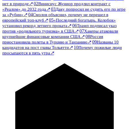
↗
02
нет в природе
Винисиус Жуниор продлил контракт с
↗
03
«Реалом» до 2032 года
Даку попросил не судить его по игре
↗
04
за «Рубин»
Смолов объяснил, почему не перешел в
↗
05
европейский топ-клуб
«Последний богатырь. Колобок»
↗
06
установил рекорд летнего проката
Трамп подписал указ
↗
07
против «родильного туризма» в США
Хакеры атаковали
↗
08
крупнейшие финансовые компании США
Россия
↗
09
приостановила полеты в Турцию и Танзанию
Названы 10
↗
10
кандидатов на пост главы Тольятти
Почему пожилые люди
↗
просыпаются в пять утра