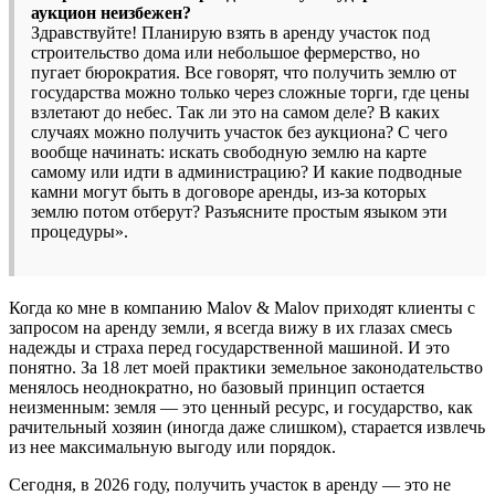
аукцион неизбежен?
Здравствуйте! Планирую взять в аренду участок под
строительство дома или небольшое фермерство, но
пугает бюрократия. Все говорят, что получить землю от
государства можно только через сложные торги, где цены
взлетают до небес. Так ли это на самом деле? В каких
случаях можно получить участок без аукциона? С чего
вообще начинать: искать свободную землю на карте
самому или идти в администрацию? И какие подводные
камни могут быть в договоре аренды, из-за которых
землю потом отберут? Разъясните простым языком эти
процедуры».
Когда ко мне в компанию Malov & Malov приходят клиенты с
запросом на аренду земли, я всегда вижу в их глазах смесь
надежды и страха перед государственной машиной. И это
понятно. За 18 лет моей практики земельное законодательство
менялось неоднократно, но базовый принцип остается
неизменным: земля — это ценный ресурс, и государство, как
рачительный хозяин (иногда даже слишком), старается извлечь
из нее максимальную выгоду или порядок.
Сегодня, в 2026 году, получить участок в аренду — это не