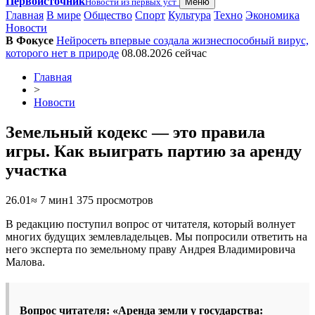
Первоисточник
Новости из первых уст
Меню
Главная
В мире
Общество
Спорт
Культура
Техно
Экономика
Новости
В Фокусе
Нейросеть впервые создала жизнеспособный вирус,
которого нет в природе
08.08.2026
сейчас
Главная
>
Новости
Земельный кодекс — это правила
игры. Как выиграть партию за аренду
участка
26.01
≈ 7 мин
1 375 просмотров
В редакцию поступил вопрос от читателя, который волнует
многих будущих землевладельцев. Мы попросили ответить на
него эксперта по земельному праву Андрея Владимировича
Малова.
Вопрос читателя: «Аренда земли у государства: