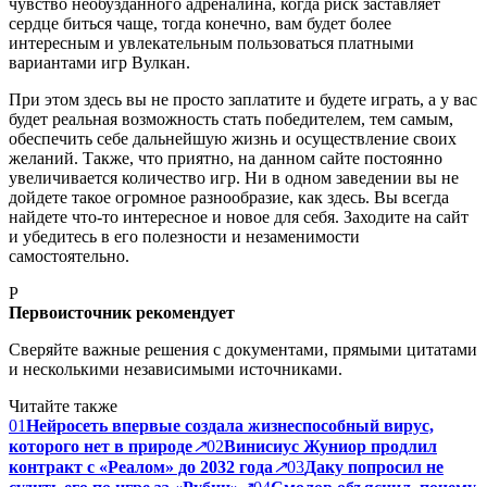
чувство необузданного адреналина, когда риск заставляет
сердце биться чаще, тогда конечно, вам будет более
интересным и увлекательным пользоваться платными
вариантами игр Вулкан.
При этом здесь вы не просто заплатите и будете играть, а у вас
будет реальная возможность стать победителем, тем самым,
обеспечить себе дальнейшую жизнь и осуществление своих
желаний. Также, что приятно, на данном сайте постоянно
увеличивается количество игр. Ни в одном заведении вы не
дойдете такое огромное разнообразие, как здесь. Вы всегда
найдете что-то интересное и новое для себя. Заходите на сайт
и убедитесь в его полезности и незаменимости
самостоятельно.
P
Первоисточник рекомендует
Сверяйте важные решения с документами, прямыми цитатами
и несколькими независимыми источниками.
Читайте также
01
Нейросеть впервые создала жизнеспособный вирус,
которого нет в природе
↗
02
Винисиус Жуниор продлил
контракт с «Реалом» до 2032 года
↗
03
Даку попросил не