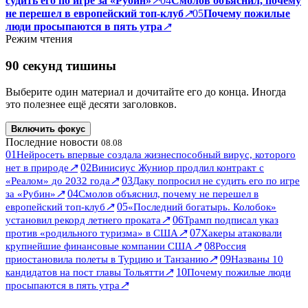
судить его по игре за «Рубин»
↗
04
Смолов объяснил, почему
не перешел в европейский топ-клуб
↗
05
Почему пожилые
люди просыпаются в пять утра
↗
Режим чтения
90 секунд тишины
Выберите один материал и дочитайте его до конца. Иногда
это полезнее ещё десяти заголовков.
Включить фокус
Последние новости
08.08
01
Нейросеть впервые создала жизнеспособный вирус, которого
↗
02
нет в природе
Винисиус Жуниор продлил контракт с
↗
03
«Реалом» до 2032 года
Даку попросил не судить его по игре
↗
04
за «Рубин»
Смолов объяснил, почему не перешел в
↗
05
европейский топ-клуб
«Последний богатырь. Колобок»
↗
06
установил рекорд летнего проката
Трамп подписал указ
↗
07
против «родильного туризма» в США
Хакеры атаковали
↗
08
крупнейшие финансовые компании США
Россия
↗
09
приостановила полеты в Турцию и Танзанию
Названы 10
↗
10
кандидатов на пост главы Тольятти
Почему пожилые люди
↗
просыпаются в пять утра