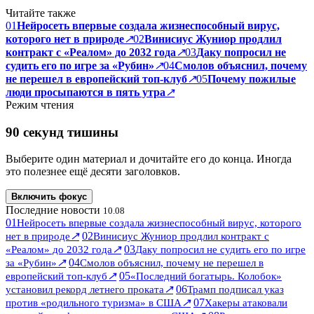
Читайте также
01
Нейросеть впервые создала жизнеспособный вирус,
которого нет в природе
↗
02
Винисиус Жуниор продлил
контракт с «Реалом» до 2032 года
↗
03
Даку попросил не
судить его по игре за «Рубин»
↗
04
Смолов объяснил, почему
не перешел в европейский топ-клуб
↗
05
Почему пожилые
люди просыпаются в пять утра
↗
Режим чтения
90 секунд тишины
Выберите один материал и дочитайте его до конца. Иногда
это полезнее ещё десяти заголовков.
Включить фокус
Последние новости
10.08
01
Нейросеть впервые создала жизнеспособный вирус, которого
↗
02
нет в природе
Винисиус Жуниор продлил контракт с
↗
03
«Реалом» до 2032 года
Даку попросил не судить его по игре
↗
04
за «Рубин»
Смолов объяснил, почему не перешел в
↗
05
европейский топ-клуб
«Последний богатырь. Колобок»
↗
06
установил рекорд летнего проката
Трамп подписал указ
↗
07
против «родильного туризма» в США
Хакеры атаковали