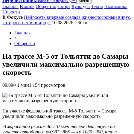
Первоисточник
Новости из первых уст
Меню
Главная
В мире
Общество
Спорт
Культура
Техно
Экономика
Новости
В Фокусе
Нейросеть впервые создала жизнеспособный вирус,
которого нет в природе
10.08.2026
сейчас
Главная
>
Общество
На трассе М-5 от Тольятти до Самары
увеличили максимально разрешенную
скорость
09.09
≈ 1 мин
1 154 просмотров
На участке федеральной трассы М-5 Тольятти – Самара
увеличили максимально разрешенную скорость.
«Скоростной режим до 110 км/ч теперь действует на
участке автодороги км 981+886 — км 1030+900, что в