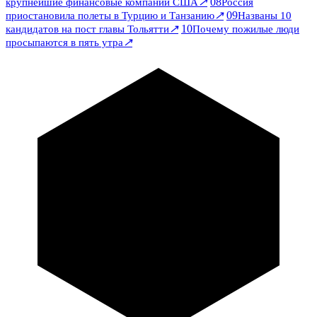
↗
08
крупнейшие финансовые компании США
Россия
↗
09
приостановила полеты в Турцию и Танзанию
Названы 10
↗
10
кандидатов на пост главы Тольятти
Почему пожилые люди
↗
просыпаются в пять утра