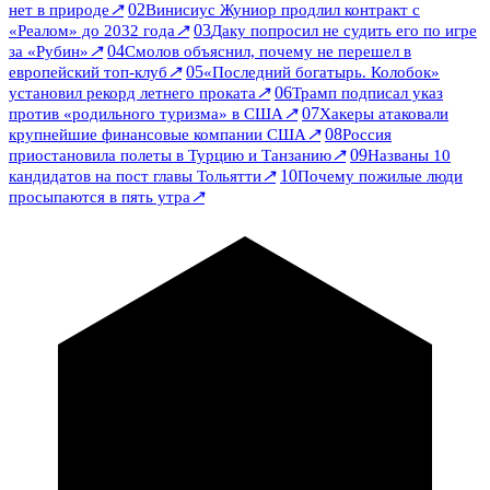
↗
02
нет в природе
Винисиус Жуниор продлил контракт с
↗
03
«Реалом» до 2032 года
Даку попросил не судить его по игре
↗
04
за «Рубин»
Смолов объяснил, почему не перешел в
↗
05
европейский топ-клуб
«Последний богатырь. Колобок»
↗
06
установил рекорд летнего проката
Трамп подписал указ
↗
07
против «родильного туризма» в США
Хакеры атаковали
↗
08
крупнейшие финансовые компании США
Россия
↗
09
приостановила полеты в Турцию и Танзанию
Названы 10
↗
10
кандидатов на пост главы Тольятти
Почему пожилые люди
↗
просыпаются в пять утра