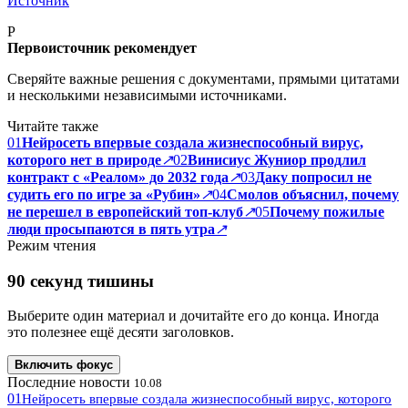
Источник
P
Первоисточник рекомендует
Сверяйте важные решения с документами, прямыми цитатами
и несколькими независимыми источниками.
Читайте также
01
Нейросеть впервые создала жизнеспособный вирус,
которого нет в природе
↗
02
Винисиус Жуниор продлил
контракт с «Реалом» до 2032 года
↗
03
Даку попросил не
судить его по игре за «Рубин»
↗
04
Смолов объяснил, почему
не перешел в европейский топ-клуб
↗
05
Почему пожилые
люди просыпаются в пять утра
↗
Режим чтения
90 секунд тишины
Выберите один материал и дочитайте его до конца. Иногда
это полезнее ещё десяти заголовков.
Включить фокус
Последние новости
10.08
01
Нейросеть впервые создала жизнеспособный вирус, которого