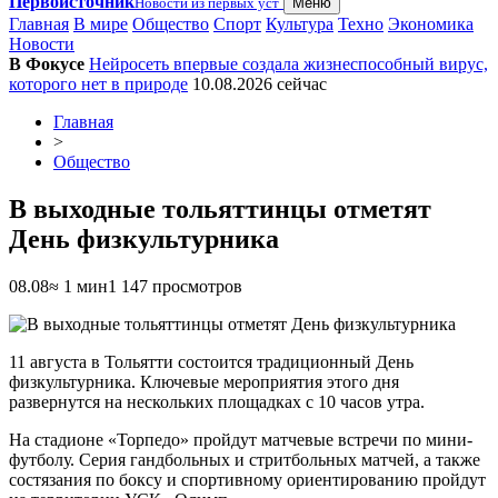
Первоисточник
Новости из первых уст
Меню
Главная
В мире
Общество
Спорт
Культура
Техно
Экономика
Новости
В Фокусе
Нейросеть впервые создала жизнеспособный вирус,
которого нет в природе
10.08.2026
сейчас
Главная
>
Общество
В выходные тольяттинцы отметят
День физкультурника
08.08
≈ 1 мин
1 147 просмотров
11 августа в Тольятти состоится традиционный День
физкультурника. Ключевые мероприятия этого дня
развернутся на нескольких площадках с 10 часов утра.
На стадионе «Торпедо» пройдут матчевые встречи по мини-
футболу. Серия гандбольных и стритбольных матчей, а также
состязания по боксу и спортивному ориентированию пройдут