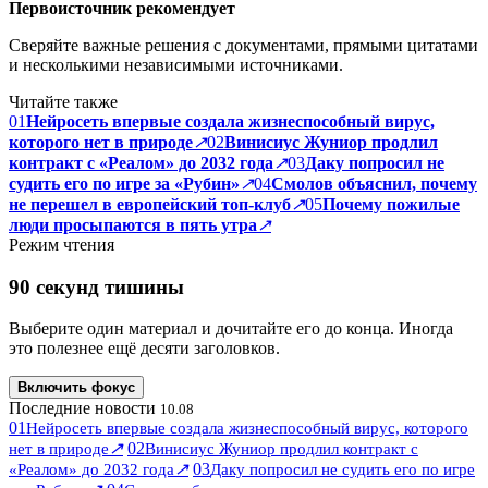
Первоисточник рекомендует
Сверяйте важные решения с документами, прямыми цитатами
и несколькими независимыми источниками.
Читайте также
01
Нейросеть впервые создала жизнеспособный вирус,
которого нет в природе
↗
02
Винисиус Жуниор продлил
контракт с «Реалом» до 2032 года
↗
03
Даку попросил не
судить его по игре за «Рубин»
↗
04
Смолов объяснил, почему
не перешел в европейский топ-клуб
↗
05
Почему пожилые
люди просыпаются в пять утра
↗
Режим чтения
90 секунд тишины
Выберите один материал и дочитайте его до конца. Иногда
это полезнее ещё десяти заголовков.
Включить фокус
Последние новости
10.08
01
Нейросеть впервые создала жизнеспособный вирус, которого
↗
02
нет в природе
Винисиус Жуниор продлил контракт с
↗
03
«Реалом» до 2032 года
Даку попросил не судить его по игре