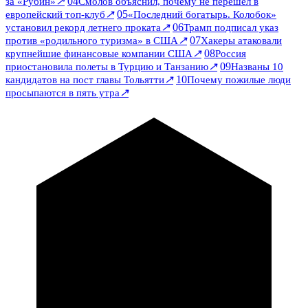
↗
04
за «Рубин»
Смолов объяснил, почему не перешел в
↗
05
европейский топ-клуб
«Последний богатырь. Колобок»
↗
06
установил рекорд летнего проката
Трамп подписал указ
↗
07
против «родильного туризма» в США
Хакеры атаковали
↗
08
крупнейшие финансовые компании США
Россия
↗
09
приостановила полеты в Турцию и Танзанию
Названы 10
↗
10
кандидатов на пост главы Тольятти
Почему пожилые люди
↗
просыпаются в пять утра