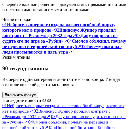
Сверяйте важные решения с документами, прямыми цитатами
и несколькими независимыми источниками.
Читайте также
01
Нейросеть впервые создала жизнеспособный вирус,
которого нет в природе
↗
02
Винисиус Жуниор продлил
контракт с «Реалом» до 2032 года
↗
03
Даку попросил не
судить его по игре за «Рубин»
↗
04
Смолов объяснил, почему
не перешел в европейский топ-клуб
↗
05
Почему пожилые
люди просыпаются в пять утра
↗
Режим чтения
90 секунд тишины
Выберите один материал и дочитайте его до конца. Иногда
это полезнее ещё десяти заголовков.
Включить фокус
Последние новости
08.08
01
Нейросеть впервые создала жизнеспособный вирус, которого
↗
02
нет в природе
Винисиус Жуниор продлил контракт с
↗
03
«Реалом» до 2032 года
Даку попросил не судить его по игре
↗
04
за «Рубин»
Смолов объяснил, почему не перешел в
↗
05
европейский топ-клуб
«Последний богатырь. Колобок»