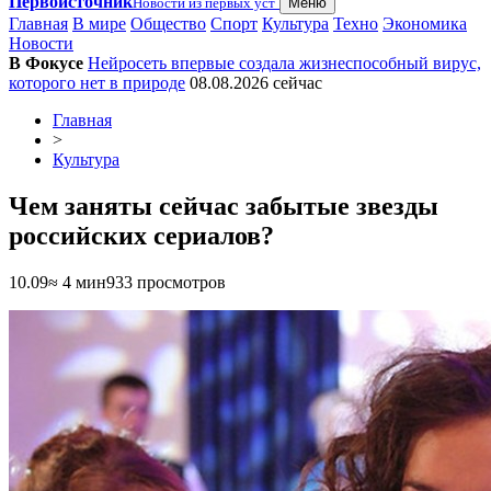
Первоисточник
Новости из первых уст
Меню
Главная
В мире
Общество
Спорт
Культура
Техно
Экономика
Новости
В Фокусе
Нейросеть впервые создала жизнеспособный вирус,
которого нет в природе
08.08.2026
сейчас
Главная
>
Культура
Чем заняты сейчас забытые звезды
российских сериалов?
10.09
≈ 4 мин
933 просмотров