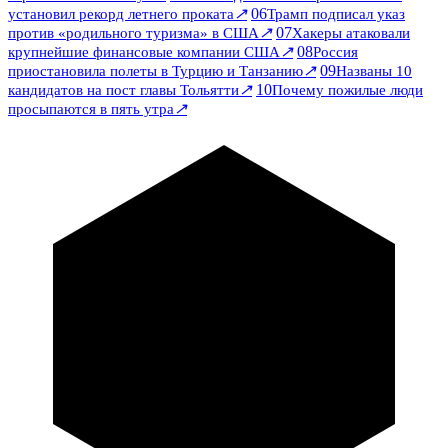
↗
06
установил рекорд летнего проката
Трамп подписал указ
↗
07
против «родильного туризма» в США
Хакеры атаковали
↗
08
крупнейшие финансовые компании США
Россия
↗
09
приостановила полеты в Турцию и Танзанию
Названы 10
↗
10
кандидатов на пост главы Тольятти
Почему пожилые люди
↗
просыпаются в пять утра