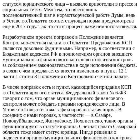
статусом юридического лица – вызвало кривотолки в прессе и
социальных сетях. Меж тем, это всего лишь
последовательный шаг в нормотворческой работе Думы, ведь
в Уставе г.о.Тольятти соответствующая норма предусмотрена
еще в 2017 году. Так что этот процесс даже немного затянулся.
Разработчиком проекта поправок в Положение является
Контрольно-счетная палата г.о.Тольятти. Предложения КСП
являются довольно будничными. Например, в соответствии с
Бюджетным кодексом РФ к полномочиям органов внешнего
муниципального финансового контроля относится контроль
за соблюдением законодательства в ходе исполнения бюджета,
в связи с чем предлагается внести изменения в пункт 12.1
части 1 статьи 8 Положения о Контрольно-счетной палате.
В числе поправок есть и пункт, касающийся придания КСП
г.о.Тольятти другого статуса. Федеральный закон № 6-ФЗ
говорит о том, что орган муниципального финансового
контроля может обладать правами юридического лица. В
Уставе г.о.Тольятти тоже зафиксирована такая норма. В
соседних с нами городах, в частности — в Самаре,
Новокуйбышевске, Жигулёвске, Похвистнево, такие органы
функционируют в статусе юрлица. Счетная палата Самарской
области тоже имеет статус юрлица. Нигде решения о
наделении органов муниципального финансового контроля