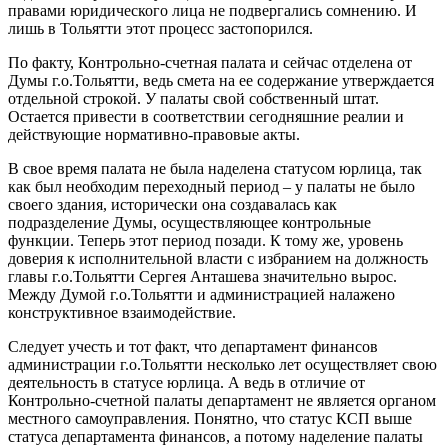
правами юридического лица не подвергались сомнению. И
лишь в Тольятти этот процесс застопорился.
По факту, Контрольно-счетная палата и сейчас отделена от
Думы г.о.Тольятти, ведь смета на ее содержание утверждается
отдельной строкой. У палаты свой собственный штат.
Остается привести в соответствии сегодняшние реалии и
действующие нормативно-правовые акты.
В свое время палата не была наделена статусом юрлица, так
как был необходим переходный период – у палаты не было
своего здания, исторически она создавалась как
подразделение Думы, осуществляющее контрольные
функции. Теперь этот период позади. К тому же, уровень
доверия к исполнительной власти с избранием на должность
главы г.о.Тольятти Сергея Анташева значительно вырос.
Между Думой г.о.Тольятти и администрацией налажено
конструктивное взаимодействие.
Следует учесть и тот факт, что департамент финансов
администрации г.о.Тольятти несколько лет осуществляет свою
деятельность в статусе юрлица. А ведь в отличие от
Контрольно-счетной палаты департамент не является органом
местного самоуправления. Понятно, что статус КСП выше
статуса департамента финансов, а потому наделение палаты