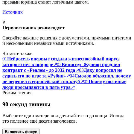
правами юрлица станет логичным шагом.
Источник
P
Первоисточник рекомендует
Сверяйте важные решения с документами, прямыми цитатами
и несколькими независимыми источниками.
Читайте также
01
Нейросеть впервые создала жизнеспособный вирус,
которого нет в природе
↗
02
Винисиус Жуниор продлил
контракт с «Реалом» до 2032 года
↗
03
Даку попросил не
судить его по игре за «Рубин»
↗
04
Смолов объяснил, почему
не перешел в европейский топ-клуб
↗
05
Почему пожилые
люди просыпаются в пять утра
↗
Режим чтения
90 секунд тишины
Выберите один материал и дочитайте его до конца. Иногда
это полезнее ещё десяти заголовков.
Включить фокус