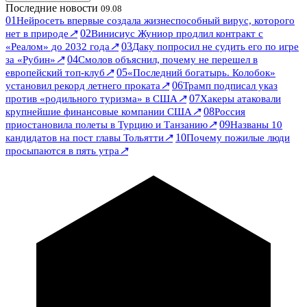
Последние новости
09.08
01
Нейросеть впервые создала жизнеспособный вирус, которого
↗
02
нет в природе
Винисиус Жуниор продлил контракт с
↗
03
«Реалом» до 2032 года
Даку попросил не судить его по игре
↗
04
за «Рубин»
Смолов объяснил, почему не перешел в
↗
05
европейский топ-клуб
«Последний богатырь. Колобок»
↗
06
установил рекорд летнего проката
Трамп подписал указ
↗
07
против «родильного туризма» в США
Хакеры атаковали
↗
08
крупнейшие финансовые компании США
Россия
↗
09
приостановила полеты в Турцию и Танзанию
Названы 10
↗
10
кандидатов на пост главы Тольятти
Почему пожилые люди
↗
просыпаются в пять утра