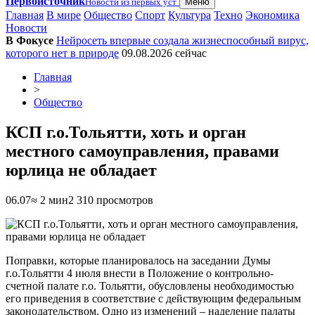
Первоисточник
Новости из первых уст
Меню
Главная
В мире
Общество
Спорт
Культура
Техно
Экономика
Новости
В Фокусе
Нейросеть впервые создала жизнеспособный вирус,
которого нет в природе
09.08.2026
сейчас
Главная
>
Общество
КСП г.о.Тольятти, хоть и орган
местного самоуправления, правами
юрлица не обладает
06.07
≈ 2 мин
2 310 просмотров
Поправки, которые планировалось на заседании Думы
г.о.Тольятти 4 июля внести в Положение о контрольно-
счетной палате г.о. Тольятти, обусловлены необходимостью
его приведения в соответствие с действующим федеральным
законодательством. Одно из изменений – наделение палаты