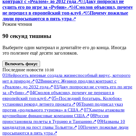
контракт с «Реалом» до 2032 года
↗
03
Даку попросил не
судить его по игре за «Рубин»
↗
04
Смолов объяснил, почему
не перешел в европейский топ-клуб
↗
05
Почему пожилые
люди просыпаются в пять утра
↗
Режим чтения
90 секунд тишины
Выберите один материал и дочитайте его до конца. Иногда
это полезнее ещё десяти заголовков.
Включить фокус
Последние новости
10.08
01
Нейросеть впервые создала жизнеспособный вирус, которого
↗
02
нет в природе
Винисиус Жуниор продлил контракт с
↗
03
«Реалом» до 2032 года
Даку попросил не судить его по игре
↗
04
за «Рубин»
Смолов объяснил, почему не перешел в
↗
05
европейский топ-клуб
«Последний богатырь. Колобок»
↗
06
установил рекорд летнего проката
Трамп подписал указ
↗
07
против «родильного туризма» в США
Хакеры атаковали
↗
08
крупнейшие финансовые компании США
Россия
↗
09
приостановила полеты в Турцию и Танзанию
Названы 10
↗
10
кандидатов на пост главы Тольятти
Почему пожилые люди
↗
просыпаются в пять утра