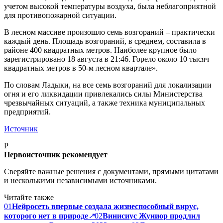
учетом высокой температуры воздуха, была неблагоприятной
для противопожарной ситуации.
В лесном массиве произошло семь возгораний – практически
каждый день. Площадь возгораний, в среднем, составила в
районе 400 квадратных метров. Наиболее крупное было
зарегистрировано 18 августа в 21:46. Горело около 10 тысяч
квадратных метров в 50-м лесном квартале».
По словам Ладыки, на все семь возгораний для локализации
огня и его ликвидации привлекались силы Министерства
чрезвычайных ситуаций, а также техника муниципальных
предприятий.
Источник
P
Первоисточник рекомендует
Сверяйте важные решения с документами, прямыми цитатами
и несколькими независимыми источниками.
Читайте также
01
Нейросеть впервые создала жизнеспособный вирус,
которого нет в природе
↗
02
Винисиус Жуниор продлил