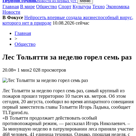
Первоисточник
Новости из первых уст
Меню
Главная
В мире
Общество
Спорт
Культура
Техно
Экономика
Новости
В Фокусе
Нейросеть впервые создала жизнеспособный вирус,
которого нет в природе
10.08.2026
сейчас
Главная
>
Общество
Лес Тольятти за неделю горел семь раз
20.08
≈ 1 мин
2 028 просмотров
Лес Тольятти за неделю горел семь раз, самый крупный из
пожаров прошел территорию 10 тысяч кв. метров. Об этом
сегодня, 20 августа, сообщил во время аппаратного совещания
первый заместитель главы Тольятти Игорь Ладыка, сообщает
TLTgorod.ru.
«В Тольятти продолжает действовать особый
противопожарный режим, — рассказал Игорь Николаевич. –
За минувшую неделю в патрулировании леса приняли участие
468 человек, 41 единица техники. Однако, прошлая неделя, с