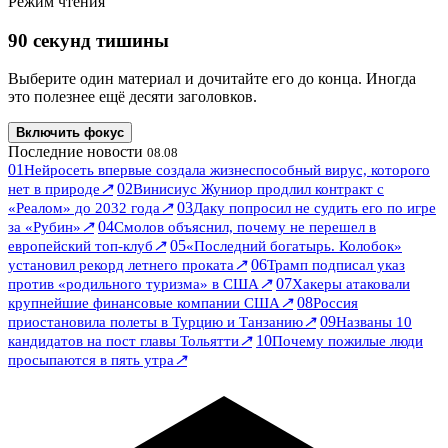
Режим чтения
90 секунд тишины
Выберите один материал и дочитайте его до конца. Иногда
это полезнее ещё десяти заголовков.
Включить фокус
Последние новости
08.08
01
Нейросеть впервые создала жизнеспособный вирус, которого
↗
02
нет в природе
Винисиус Жуниор продлил контракт с
↗
03
«Реалом» до 2032 года
Даку попросил не судить его по игре
↗
04
за «Рубин»
Смолов объяснил, почему не перешел в
↗
05
европейский топ-клуб
«Последний богатырь. Колобок»
↗
06
установил рекорд летнего проката
Трамп подписал указ
↗
07
против «родильного туризма» в США
Хакеры атаковали
↗
08
крупнейшие финансовые компании США
Россия
↗
09
приостановила полеты в Турцию и Танзанию
Названы 10
↗
10
кандидатов на пост главы Тольятти
Почему пожилые люди
↗
просыпаются в пять утра