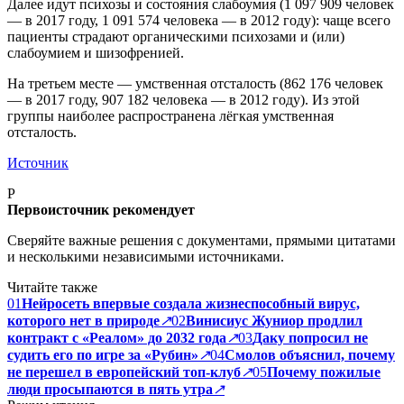
Далее идут психозы и состояния слабоумия (1 097 909 человек
— в 2017 году, 1 091 574 человека — в 2012 году): чаще всего
пациенты страдают органическими психозами и (или)
слабоумием и шизофренией.
На третьем месте — умственная отсталость (862 176 человек
— в 2017 году, 907 182 человека — в 2012 году). Из этой
группы наиболее распространена лёгкая умственная
отсталость.
Источник
P
Первоисточник рекомендует
Сверяйте важные решения с документами, прямыми цитатами
и несколькими независимыми источниками.
Читайте также
01
Нейросеть впервые создала жизнеспособный вирус,
которого нет в природе
↗
02
Винисиус Жуниор продлил
контракт с «Реалом» до 2032 года
↗
03
Даку попросил не
судить его по игре за «Рубин»
↗
04
Смолов объяснил, почему
не перешел в европейский топ-клуб
↗
05
Почему пожилые
люди просыпаются в пять утра
↗