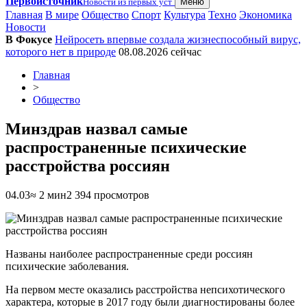
Первоисточник
Новости из первых уст
Меню
Главная
В мире
Общество
Спорт
Культура
Техно
Экономика
Новости
В Фокусе
Нейросеть впервые создала жизнеспособный вирус,
которого нет в природе
08.08.2026
сейчас
Главная
>
Общество
Минздрав назвал самые
распространенные психические
расстройства россиян
04.03
≈ 2 мин
2 394 просмотров
Названы наиболее распространенные среди россиян
психические заболевания.
На первом месте оказались расстройства непсихотического
характера, которые в 2017 году были диагностированы более