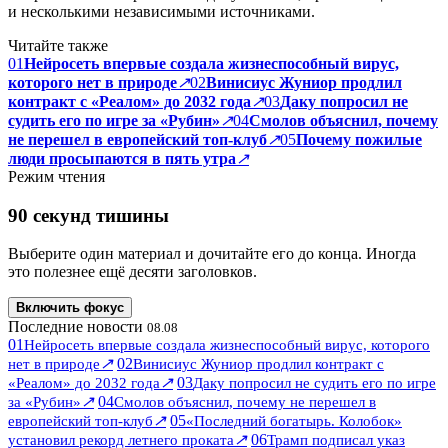
и несколькими независимыми источниками.
Читайте также
01
Нейросеть впервые создала жизнеспособный вирус,
которого нет в природе
↗
02
Винисиус Жуниор продлил
контракт с «Реалом» до 2032 года
↗
03
Даку попросил не
судить его по игре за «Рубин»
↗
04
Смолов объяснил, почему
не перешел в европейский топ-клуб
↗
05
Почему пожилые
люди просыпаются в пять утра
↗
Режим чтения
90 секунд тишины
Выберите один материал и дочитайте его до конца. Иногда
это полезнее ещё десяти заголовков.
Включить фокус
Последние новости
08.08
01
Нейросеть впервые создала жизнеспособный вирус, которого
↗
02
нет в природе
Винисиус Жуниор продлил контракт с
↗
03
«Реалом» до 2032 года
Даку попросил не судить его по игре
↗
04
за «Рубин»
Смолов объяснил, почему не перешел в
↗
05
европейский топ-клуб
«Последний богатырь. Колобок»
↗
06
установил рекорд летнего проката
Трамп подписал указ