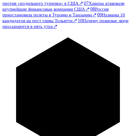
↗
07
против «родильного туризма» в США
Хакеры атаковали
↗
08
крупнейшие финансовые компании США
Россия
↗
09
приостановила полеты в Турцию и Танзанию
Названы 10
↗
10
кандидатов на пост главы Тольятти
Почему пожилые люди
↗
просыпаются в пять утра