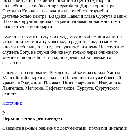
поздравил детей реабилитационного центра «Добрый
волшебник», - сообщает ugraeparhia.ru. Директор центра
Светлана Королева познакомила гостей с историей и
деятельностью центра. Владыка Павел и глава Сургута Вадим
Шувалов вручили детям с ограниченными возможностями
рождественские подарки.
«Хочется посетить тех, кто нуждается в особом внимании и
уходе, принести им ту маленькую радость, какую сможем,
внести небольшую лепту, послужить ближнему. Невозможно
служить Богу, не служи ближнему, только через ближнего
можно и любить Бога, и творить дела любви ближним», -
сказал он.
С начала празднования Рождества, объезжая города Ханты-
Мансийской епархии, владыка Павел посетил уже более 20
храмов в Радужном, Покачах, Нижневартовске, Излучинске,
Лангепасе, Мегионе, Нефтеюганске, Сургуте, Сургутском
районе.
Источник
P
Первоисточник рекомендует
Сверяйте важные решения с документами, прямыми цитатами