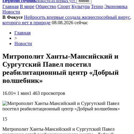
Первоисточник
Новости из первых уст
Меню
Главная
В мире
Общество
Спорт
Культура
Техно
Экономика
Новости
В Фокусе
Нейросеть впервые создала жизнеспособный вирус,
которого нет в природе
08.08.2026
сейчас
Главная
>
Новости
Митрополит Ханты-Мансийский и
Сургутский Павел посетил
реабилитационный центр «Добрый
волшебник»
16.01
≈ 1 мин
1 463 просмотров
15
Митрополит Ханты-Мансийский и Сургутский Павел