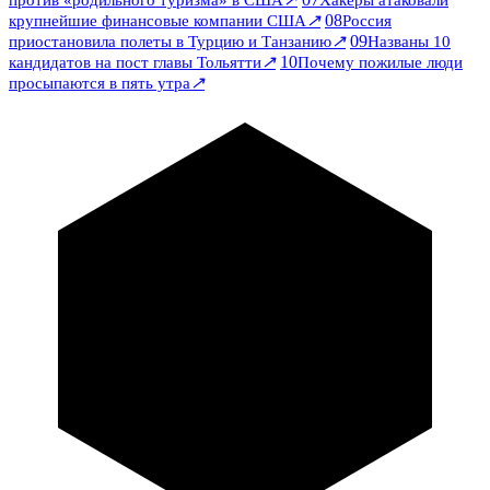
против «родильного туризма» в США
Хакеры атаковали
↗
08
крупнейшие финансовые компании США
Россия
↗
09
приостановила полеты в Турцию и Танзанию
Названы 10
↗
10
кандидатов на пост главы Тольятти
Почему пожилые люди
↗
просыпаются в пять утра