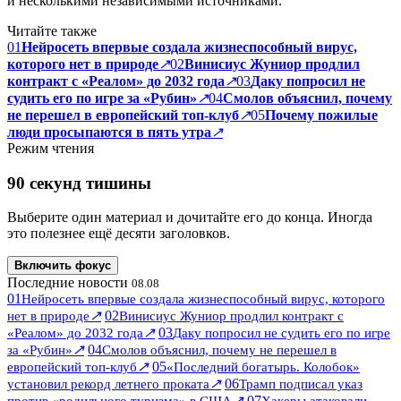
и несколькими независимыми источниками.
Читайте также
01
Нейросеть впервые создала жизнеспособный вирус,
которого нет в природе
↗
02
Винисиус Жуниор продлил
контракт с «Реалом» до 2032 года
↗
03
Даку попросил не
судить его по игре за «Рубин»
↗
04
Смолов объяснил, почему
не перешел в европейский топ-клуб
↗
05
Почему пожилые
люди просыпаются в пять утра
↗
Режим чтения
90 секунд тишины
Выберите один материал и дочитайте его до конца. Иногда
это полезнее ещё десяти заголовков.
Включить фокус
Последние новости
08.08
01
Нейросеть впервые создала жизнеспособный вирус, которого
↗
02
нет в природе
Винисиус Жуниор продлил контракт с
↗
03
«Реалом» до 2032 года
Даку попросил не судить его по игре
↗
04
за «Рубин»
Смолов объяснил, почему не перешел в
↗
05
европейский топ-клуб
«Последний богатырь. Колобок»
↗
06
установил рекорд летнего проката
Трамп подписал указ
↗
07