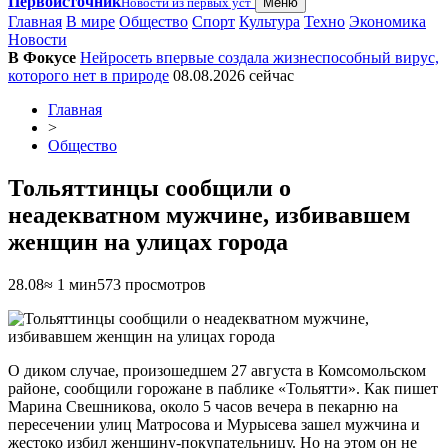
Первоисточник
Новости из первых уст
Меню
Главная
В мире
Общество
Спорт
Культура
Техно
Экономика
Новости
В Фокусе
Нейросеть впервые создала жизнеспособный вирус,
которого нет в природе
08.08.2026
сейчас
Главная
>
Общество
Тольяттинцы сообщили о
неадекватном мужчине, избивавшем
женщин на улицах города
28.08
≈ 1 мин
573 просмотров
О диком случае, произошедшем 27 августа в Комсомольском
районе, сообщили горожане в паблике «Тольятти». Как пишет
Марина Свешникова, около 5 часов вечера в пекарню на
пересечении улиц Матросова и Мурысева зашел мужчина и
жестоко избил женщину-покупательницу. Но на этом он не